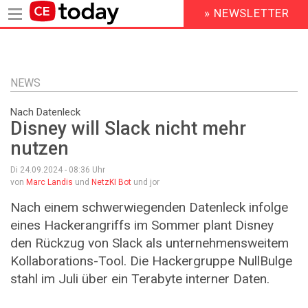
» NEWSLETTER
HEADER
MENU
Direkt
zum
Inhalt
NEWS
Nach Datenleck
Disney will Slack nicht mehr
nutzen
Di 24.09.2024 - 08:36
Uhr
von
Marc Landis
und
NetzKI Bot
und jor
Nach einem schwerwiegenden Datenleck infolge
eines Hackerangriffs im Sommer plant Disney
den Rückzug von Slack als unternehmensweitem
Kollaborations-Tool. Die Hackergruppe NullBulge
stahl im Juli über ein Terabyte interner Daten.