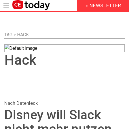
» NEWSLETTER
HEADER
MENU
Direkt
zum
Inhalt
TAG > HACK
Hack
Nach Datenleck
Disney will Slack
nicht mehr nutzen