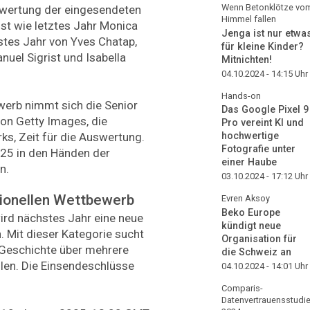
Wenn Betonklötze vo
wertung der eingesendeten
Himmel fallen
ist wie letztes Jahr Monica
Jenga ist nur etwa
hstes Jahr von Yves Chatap,
für kleine Kinder?
nuel Sigrist und Isabella
Mitnichten!
04.10.2024 - 14:15
Uhr
Hands-on
erb nimmt sich die Senior
Das Google Pixel 9
on Getty Images, die
Pro vereint KI und
ks, Zeit für die Auswertung.
hochwertige
Fotografie unter
25 in den Händen der
einer Haube
en.
03.10.2024 - 17:12
Uhr
ionellen Wettbewerb
Evren Aksoy
Beko Europe
wird nächstes Jahr eine neue
kündigt neue
. Mit dieser Kategorie sucht
Organisation für
e Geschichte über mehrere
die Schweiz an
len. Die Einsendeschlüsse
04.10.2024 - 14:01
Uhr
Comparis-
Datenvertrauensstudi