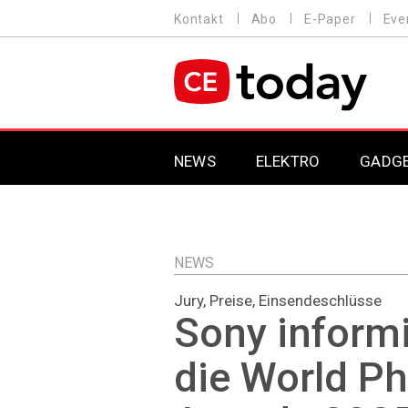
Direkt
Kontakt
Abo
E-Paper
Eve
HEADER
zum
MENU
Inhalt
MAIN NAVIGATION
NEWS
ELEKTRO
GADG
NEWS
Jury, Preise, Einsendeschlüsse
Sony informi
die World P