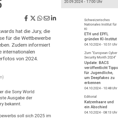
5
20.09.2024 - 17:00 Uhr
Schweizerisches
Nationales Institut für
KI
ards hat die Jury, die
ETH und EPFL
se für die Wettbewerbe
gründen KI-Institut
ben. Zudem informiert
04.10.2024 - 10:51
Uhr
e internationalen
Zum "European Cyber
Security Month 2024"
erfotos von 2024.
Update: BACS
veröffentlicht Tipps
für Jugendliche,
m)
um Deepfakes zu
erkennen
04.10.2024 - 10:48
Uhr
er die Sony World
Editorial
hste Ausgabe der
Katzenhaare und
ry bekannt.
ein Abschied
04.10.2024 - 08:13
Uhr
bewerbs soll sich 2025 im