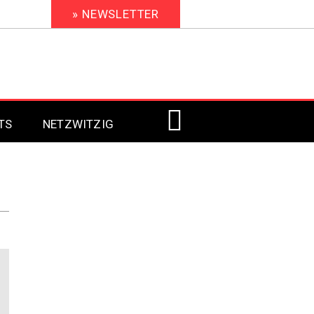
» NEWSLETTER
TS
NETZWITZIG
Digital Signage 2023
Digital Signage 2022
Digital Signage 2021
Digital Signage 2020
Digital Signage 2019