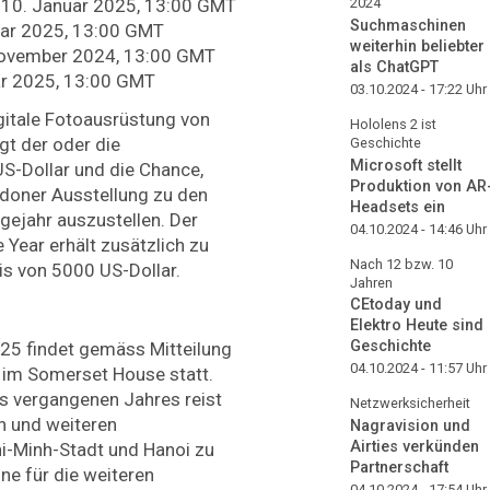
 10. Januar 2025, 13:00 GMT
2024
Suchmaschinen
uar 2025, 13:00 GMT
weiterhin beliebter
November 2024, 13:00 GMT
als ChatGPT
ar 2025, 13:00 GMT
03.10.2024 - 17:22
Uhr
gitale Fotoausrüstung von
Hololens 2 ist
gt der oder die
Geschichte
Microsoft stellt
S-Dollar und die Chance,
Produktion von AR
doner Ausstellung zu den
Headsets ein
ejahr auszustellen. Der
04.10.2024 - 14:46
Uhr
 Year erhält zusätzlich zu
Nach 12 bzw. 10
is von 5000 US-Dollar.
Jahren
CEtoday und
Elektro Heute sind
Geschichte
25 findet gemäss Mitteilung
04.10.2024 - 11:57
Uhr
5 im Somerset House statt.
s vergangenen Jahres reist
Netzwerksicherheit
n und weiteren
Nagravision und
Airties verkünden
hi-Minh-Stadt und Hanoi zu
Partnerschaft
ne für die weiteren
04.10.2024 - 17:54
Uhr