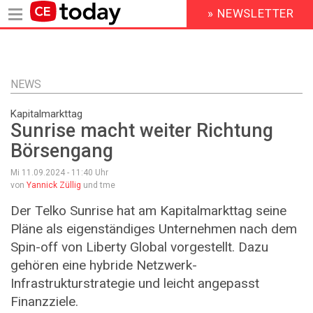
» NEWSLETTER
HEADER
MENU
Direkt
zum
Inhalt
NEWS
Kapitalmarkttag
Sunrise macht weiter Richtung
Börsengang
Mi 11.09.2024 - 11:40
Uhr
von
Yannick Züllig
und tme
Der Telko Sunrise hat am Kapitalmarkttag seine
Pläne als eigenständiges Unternehmen nach dem
Spin-off von Liberty Global vorgestellt. Dazu
gehören eine hybride Netzwerk-
Infrastrukturstrategie und leicht angepasst
Finanzziele.