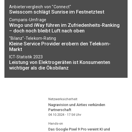
Anbietervergleich von "Connect"
Swisscom schlägt Sunrise im Festnetztest
Comparis-Umfrage
Wingo und iWay führen im Zufriedenheits-Ranking
– doch noch bleibt Luft nach oben
"Bilanz"-Telekom-Rating
Kleine Service Provider erobern den Telekom-
Markt
ICT-Statistik 2023
Leistung von Elektrogeräten ist Konsumenten
wichtiger als die Ökobilanz
Netzwerksicherheit
Nagravision und Airties verkünden
Partnerschaft
04.10.2024 - 17:54
Uhr
Hands-on
Das Google Pixel 9 Pro vereint KI und