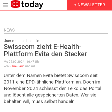
» NEWSLETTER
HEADER
MENU
Direkt
zum
Inhalt
NEWS
User müssen handeln
Swisscom zieht E-Health-
Plattform Evita den Stecker
Mo 02.09.2024 - 10:47
Uhr
von
René Jaun
und ml
Unter dem Namen Evita bietet Swisscom seit
2011 eine EPD-ähnliche Plattform an. Doch im
November 2024 schliesst der Telko das Portal
und löscht alle gespeicherten Daten. Wer sie
behalten will, muss selbst handeln.