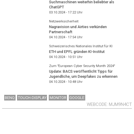
Suchmaschinen weiterhin beliebter als
ChatGPT
03.10.2024 - 17:22
Uhr
Netzwerksicherheit
Nagravision und Airties verkünden
Partnerschaft
04.10.2024 - 17:54
Uhr
Schweizerisches Nationales Institut für KI
ETH und EPFL gründen KI-Institut
04.10.2024 - 10:51
Uhr
Zum "European Cyber Security Month 2024"
Update: BACS veröffentlicht Tipps für
Jugendliche, um Deepfakes zu erkennen
04.10.2024 - 10:48
Uhr
BENQ
TOUCH-DISPLAY
MONITOR
GOOGLE
WEBCODE
MJM9N4CT