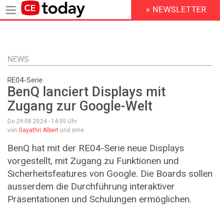
» NEWSLETTER
HEADER
MENU
Direkt
zum
Inhalt
NEWS
RE04-Serie
BenQ lanciert Displays mit
Zugang zur Google-Welt
Do 29.08.2024 - 14:55
Uhr
von
Gayathri Albert
und sme
BenQ hat mit der RE04-Serie neue Displays
vorgestellt, mit Zugang zu Funktionen und
Sicherheitsfeatures von Google. Die Boards sollen
ausserdem die Durchführung interaktiver
Präsentationen und Schulungen ermöglichen.