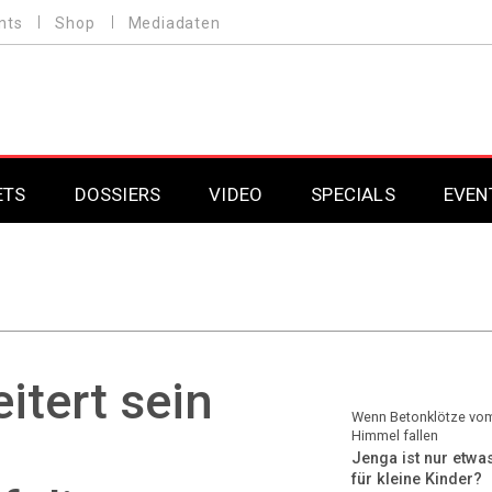
nts
Shop
Mediadaten
ETS
DOSSIERS
VIDEO
SPECIALS
EVEN
Mobilfunk
Professional AV & 
Gaming
Professional AV & 
Smarthome
Professional AV & 
itert sein
DAB+
Professional AV & 
Wenn Betonklötze vo
Himmel fallen
Jenga ist nur etwa
Professional AV & 
für kleine Kinder?