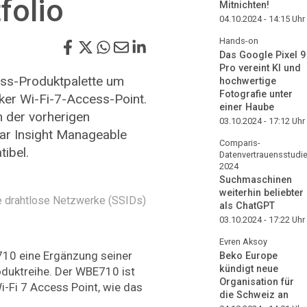
folio
Mitnichten!
04.10.2024 - 14:15
Uhr
Hands-on
Das Google Pixel 9
Pro vereint KI und
ess-Produktpalette um
hochwertige
Fotografie unter
ker Wi-Fi-7-Access-Point.
einer Haube
n der vorherigen
03.10.2024 - 17:12
Uhr
ar Insight Manageable
Comparis-
ibel.
Datenvertrauensstudi
2024
Suchmaschinen
weiterhin beliebter
 drahtlose Netzwerke (SSIDs)
als ChatGPT
03.10.2024 - 17:22
Uhr
Evren Aksoy
710 eine Ergänzung seiner
Beko Europe
kündigt neue
oduktreihe. Der WBE710 ist
Organisation für
i-Fi 7 Access Point, wie das
die Schweiz an