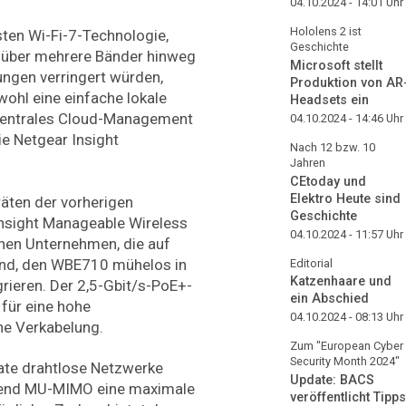
04.10.2024 - 14:01
Uhr
Hololens 2 ist
ten Wi-Fi-7-Technologie,
Geschichte
 über mehrere Bänder hinweg
Microsoft stellt
ngen verringert würden,
Produktion von AR
wohl eine einfache lokale
Headsets ein
 zentrales Cloud-Management
04.10.2024 - 14:46
Uhr
e Netgear Insight
Nach 12 bzw. 10
Jahren
CEtoday und
Elektro Heute sind
äten der vorherigen
Geschichte
nsight Manageable Wireless
04.10.2024 - 11:57
Uhr
nen Unternehmen, die auf
ind, den WBE710 mühelos in
Editorial
Katzenhaare und
grieren. Der 2,5-Gbit/s-PoE+-
ein Abschied
 für eine hohe
04.10.2024 - 08:13
Uhr
he Verkabelung.
Zum "European Cyber
Security Month 2024"
te drahtlose Netzwerke
Update: BACS
hrend MU-MIMO eine maximale
veröffentlicht Tipps