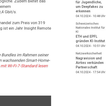
ögliche. Zudem bietet das
für Jugendliche,
 einem
um Deepfakes zu
erkennen
,4 Gbit/s.
04.10.2024 - 10:48
Uhr
handel zum Preis von 319
Schweizerisches
g ist ein Jahr Insight Remote
Nationales Institut für
KI
ETH und EPFL
gründen KI-Institut
04.10.2024 - 10:51
Uhr
Netzwerksicherheit
e Bundles im Rahmen seiner
Nagravision und
en wachsenden Smart-Home-
Airties verkünden
it Wi-Fi-7-Standard lesen
Partnerschaft
04.10.2024 - 17:54
Uhr