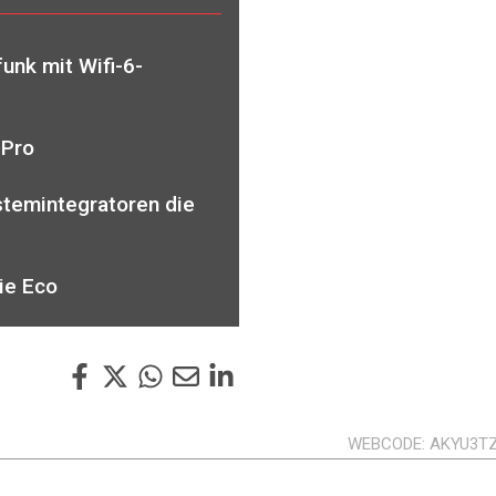
unk mit Wifi-6-
 Pro
stemintegratoren die
die Eco
WEBCODE
AKYU3T