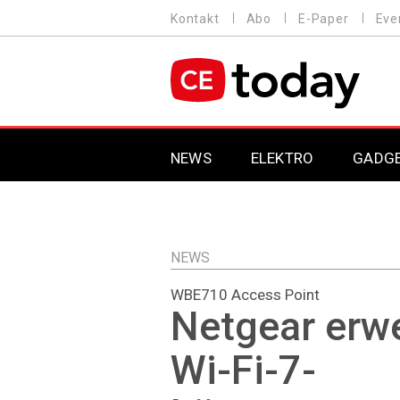
Direkt
Kontakt
Abo
E-Paper
Eve
HEADER
zum
MENU
Inhalt
MAIN NAVIGATION
NEWS
ELEKTRO
GADG
NEWS
WBE710 Access Point
Netgear erwe
Wi-Fi-7-