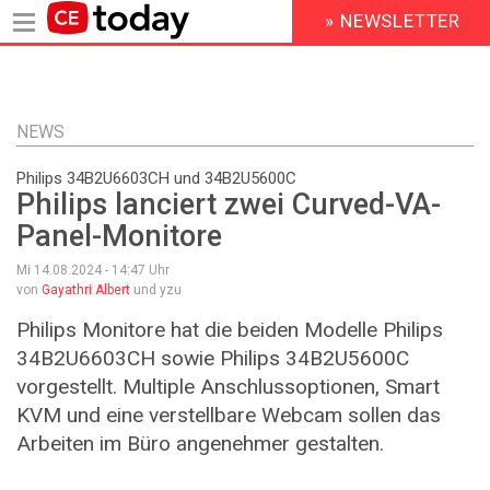
» NEWSLETTER
HEADER
MENU
Direkt
zum
Inhalt
NEWS
Philips 34B2U6603CH und 34B2U5600C
Philips lanciert zwei Curved-VA-
Panel-Monitore
Mi 14.08.2024 - 14:47
Uhr
von
Gayathri Albert
und yzu
Philips Monitore hat die beiden Modelle Philips
34B2U6603CH sowie Philips 34B2U5600C
vorgestellt. Multiple Anschlussoptionen, Smart
KVM und eine verstellbare Webcam sollen das
Arbeiten im Büro angenehmer gestalten.