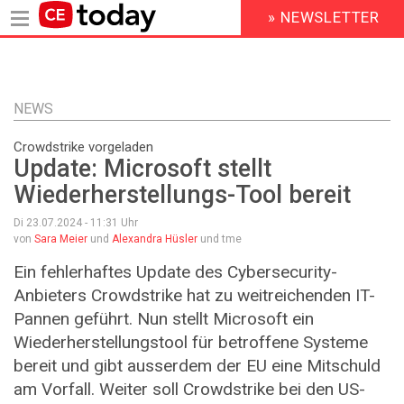
» NEWSLETTER
HEADER
MENU
Direkt
zum
Inhalt
NEWS
Crowdstrike vorgeladen
Update: Microsoft stellt
Wiederherstellungs-Tool bereit
Di 23.07.2024 - 11:31
Uhr
von
Sara Meier
und
Alexandra Hüsler
und tme
Ein fehlerhaftes Update des Cybersecurity-
Anbieters Crowdstrike hat zu weitreichenden IT-
Pannen geführt. Nun stellt Microsoft ein
Wiederherstellungstool für betroffene Systeme
bereit und gibt ausserdem der EU eine Mitschuld
am Vorfall. Weiter soll Crowdstrike bei den US-