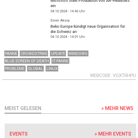
Microsoft stellt Produktion von AR-Headsets
ein
04.10.2024 - 14:46
Uhr
Evren Aksoy
Beko Europe kündigt neue Organisation für
die Schweiz an
04.10.2024 - 14:01
Uhr
PANNE
CROWDSTRIKE
UPDATE
WINDOWS
BLUE SCREEN OF DEATH
IT-PANNE
PROBLEME
GLOBAL
LINUX
WEBCODE
VGXTRHPU
MEIST GELESEN
» MEHR NEWS
EVENTS
» MEHR EVENTS