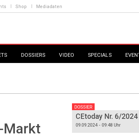
nts
Shop
Mediadaten
ETS
DOSSIERS
VIDEO
SPECIALS
EVEN
Mobilfunk
Professional AV & 
Gaming
Professional AV & 
Smarthome
Professional AV & 
DOSSIER
CEtoday Nr. 6/2024
DAB+
Professional AV & 
-Markt
09.09.2024 - 09:48 Uhr
Professional AV & 