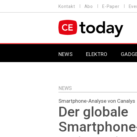
Direkt
Kontakt
Abo
E-Paper
Eve
HEADER
zum
MENU
Inhalt
MAIN NAVIGATION
NEWS
ELEKTRO
GADG
NEWS
Smartphone-Analyse von Canalys
Der globale
Smartphone