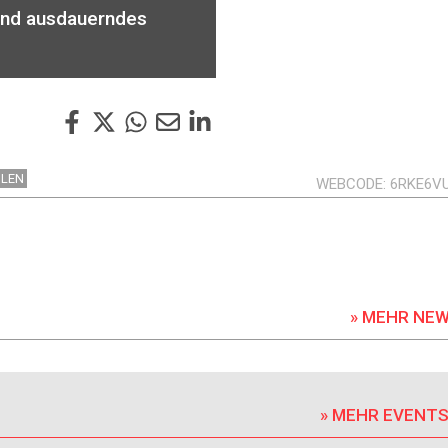
und ausdauerndes
HLEN
WEBCODE
6RKE6V
» MEHR NE
» MEHR EVENT