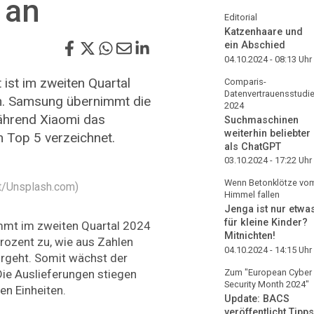
 an
Editorial
Katzenhaare und
ein Abschied
04.10.2024 - 08:13
Uhr
ist im zweiten Quartal
Comparis-
Datenvertrauensstudi
n. Samsung übernimmt die
2024
ährend Xiaomi das
Suchmaschinen
weiterhin beliebter
 Top 5 verzeichnet.
als ChatGPT
03.10.2024 - 17:22
Uhr
Wenn Betonklötze vo
at/Unsplash.com)
Himmel fallen
Jenga ist nur etwa
für kleine Kinder?
mmt im zweiten Quartal 2024
Mitnichten!
rozent zu, wie aus Zahlen
04.10.2024 - 14:15
Uhr
rgeht. Somit wächst der
 Die Auslieferungen stiegen
Zum "European Cyber
Security Month 2024"
en Einheiten.
Update: BACS
veröffentlicht Tipps