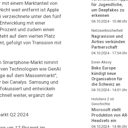
r mit einem Marktanteil von
für Jugendliche,
Nicht weit entfernt ist Apple
um Deepfakes zu
erkennen
i verzeichnete unter den fünf
04.10.2024 - 10:48
Uhr
 Entwicklung mit einer
 Prozent und zudem einen
Netzwerksicherheit
teht auf dem vierten Platz
Nagravision und
Airties verkünden
nt, gefolgt von Transsion mit
Partnerschaft
04.10.2024 - 17:54
Uhr
en Smartphone-Markt nimmt
Evren Aksoy
Beko Europe
tiven Technologien wie GenAI
kündigt neue
age auf dem Massenmarkt",
Organisation für
r bei Canalys. Samsung und
die Schweiz an
fokussiert und entwickeln
04.10.2024 - 14:01
Uhr
hnell weiter, ergänzt der
Hololens 2 ist
Geschichte
Microsoft stellt
Produktion von AR
Headsets ein
04.10.2024 - 14:46
Uhr
ieg um 12 Prozent im