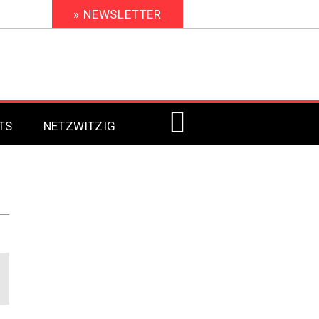
» NEWSLETTER
TS
NETZWITZIG
Digital Signage 2023
Digital Signage 2022
Digital Signage 2021
Digital Signage 2020
Digital Signage 2019