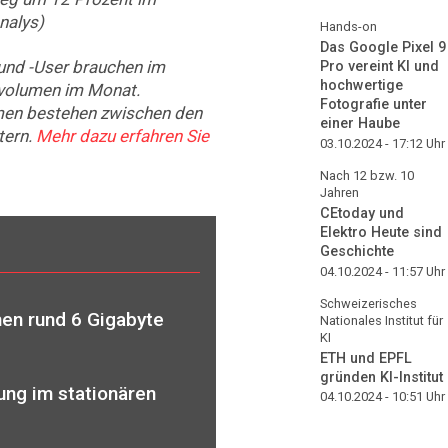
nalys)
Hands-on
Das Google Pixel 9
und -User brauchen im
Pro vereint KI und
hochwertige
nvolumen im Monat.
Fotografie unter
men bestehen zwischen den
einer Haube
tern.
Mehr dazu erfahren Sie
03.10.2024 - 17:12
Uhr
Nach 12 bzw. 10
Jahren
CEtoday und
Elektro Heute sind
Geschichte
04.10.2024 - 11:57
Uhr
Schweizerisches
en rund 6 Gigabyte
Nationales Institut für
KI
ETH und EPFL
gründen KI-Institut
ng im stationären
04.10.2024 - 10:51
Uhr