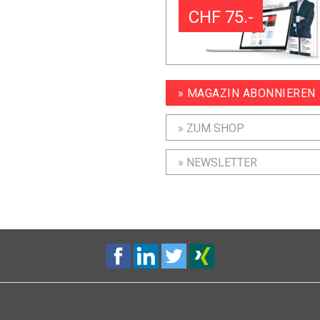
CHF 75.-
» MAGAZIN ABONNIEREN
» ZUM SHOP
» NEWSLETTER