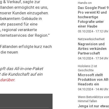
g & Verkauf, sagte zur
Hands-on
ällanden ermöglicht es uns,
Das Google Pixel 9
Pro vereint KI und
unserer Kunden einzugehen.
hochwertige
ltbekanntem Gebäude in
Fotografie unter
ehr passend für eine
einer Haube
 regional verankerte
03.10.2024 - 17:12
Uhr
ternetservices der Region."
Netzwerksicherheit
Nagravision und
Fällanden erfolgte kurz nach
Airties verkünden
 die neuen
Partnerschaft
04.10.2024 - 17:54
Uhr
Hololens 2 ist
ft das All-in-one-Paket
Geschichte
t die Kundschaft auf ein
Microsoft stellt
 darüber.
Produktion von AR
Headsets ein
04.10.2024 - 14:46
Uhr
Wenn Betonklötze vo
Himmel fallen
Jenga ist nur etwa