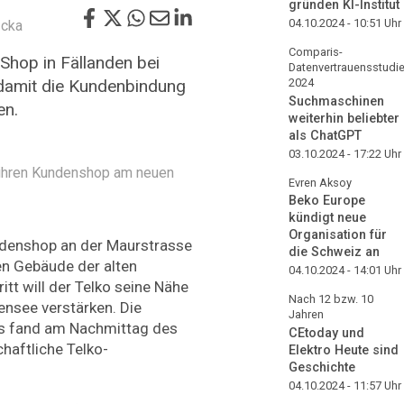
gründen KI-Institut
04.10.2024 - 10:51
Uhr
 cka
Comparis-
Shop in Fällanden bei
Datenvertrauensstudi
l damit die Kundenbindung
2024
Suchmaschinen
en.
weiterhin beliebter
als ChatGPT
03.10.2024 - 17:22
Uhr
 ihren Kundenshop am neuen
Evren Aksoy
Beko Europe
kündigt neue
Organisation für
ndenshop an der Maurstrasse
die Schweiz an
hen Gebäude der alten
04.10.2024 - 14:01
Uhr
itt will der Telko seine Nähe
Nach 12 bzw. 10
ensee verstärken. Die
Jahren
s fand am Nachmittag des
CEtoday und
haftliche Telko-
Elektro Heute sind
Geschichte
04.10.2024 - 11:57
Uhr