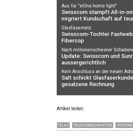
Aus für "inOne home light"
Swisscom stampft All-in-on
migriert Kundschaft auf te
Glasfasernetz
Swisscom-Tochter Fastweb 
Fibercop
Nach millionenschwerer Schaden
Update: Swisscom und Sunri
aussergerichtlich
Kein Anschluss an der neuen Adr
Salt schickt Glasfaserkund
gesalzene Rechnung
Artikel teilen:
TELKO
TELEKOMMUNIKATION
UNTERN