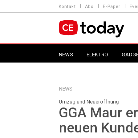
Direkt
Kontakt
Abo
E-Paper
Eve
HEADER
zum
MENU
Inhalt
MAIN NAVIGATION
NEWS
ELEKTRO
GADG
NEWS
Umzug und Neueröffnung
GGA Maur er
neuen Kund