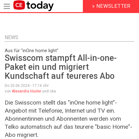
» NEWSLETTER
HEADER
MENU
Direkt
zum
Inhalt
NEWS
Aus für "inOne home light"
Swisscom stampft All-in-one-
Paket ein und migriert
Kundschaft auf teureres Abo
Do 20.06.2024 - 17:16
Uhr
von
Alexandra Hüsler
und cka
Die Swisscom stellt das "inOne home light"-
Angebot mit Telefonie, Internet und TV ein.
Abonnentinnen und Abonnenten werden vom
Telko automatisch auf das teurere "basic Home"-
Abo migriert.