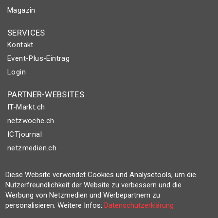
Magazin
SERVICES
Kontakt
Event-Plus-Eintrag
Login
PARTNER-WEBSITES
IT-Markt.ch
netzwoche.ch
ICTjournal
netzmedien.ch
© NETZMEDIEN AG 2026
Diese Website verwendet Cookies und Analysetools, um die
Impressum
Nutzerfreundlichkeit der Website zu verbessern und die
Werbung von Netzmedien und Werbepartnern zu
AGB
personalisieren. Weitere Infos:
Datenschutzerklärung
Nutzungsbestimmungen