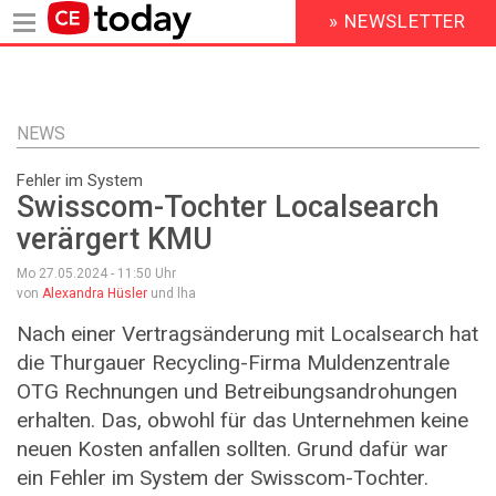
» NEWSLETTER
HEADER
MENU
Direkt
zum
Inhalt
NEWS
Fehler im System
Swisscom-Tochter Localsearch
verärgert KMU
Mo 27.05.2024 - 11:50
Uhr
von
Alexandra Hüsler
und lha
Nach einer Vertragsänderung mit Localsearch hat
die Thurgauer Recycling-Firma Muldenzentrale
OTG Rechnungen und Betreibungsandrohungen
erhalten. Das, obwohl für das Unternehmen keine
neuen Kosten anfallen sollten. Grund dafür war
ein Fehler im System der Swisscom-Tochter.