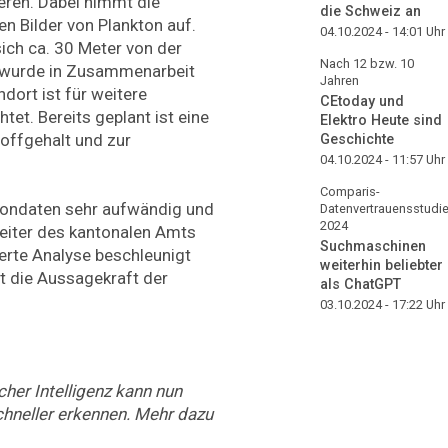
ieren. Dabei nimmt die
die Schweiz an
n Bilder von Plankton auf.
04.10.2024 - 14:01
Uhr
ich ca. 30 Meter von der
Nach 12 bzw. 10
d wurde in Zusammenarbeit
Jahren
ndort ist für weitere
CEtoday und
tet. Bereits geplant ist eine
Elektro Heute sind
offgehalt und zur
Geschichte
04.10.2024 - 11:57
Uhr
Comparis-
ktondaten sehr aufwändig und
Datenvertrauensstudi
2024
 Leiter des kantonalen Amts
Suchmaschinen
ierte Analyse beschleunigt
weiterhin beliebter
 die Aussagekraft der
als ChatGPT
03.10.2024 - 17:22
Uhr
cher Intelligenz kann nun
hneller erkennen. Mehr dazu