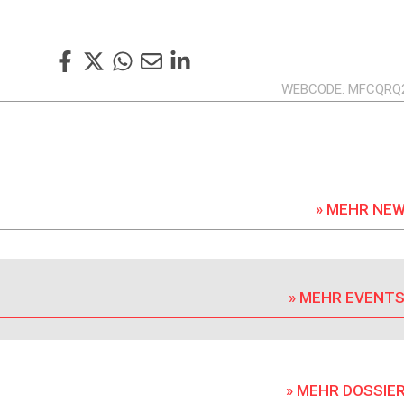
WEBCODE
MFCQRQ
» MEHR NE
» MEHR EVENT
» MEHR DOSSIE