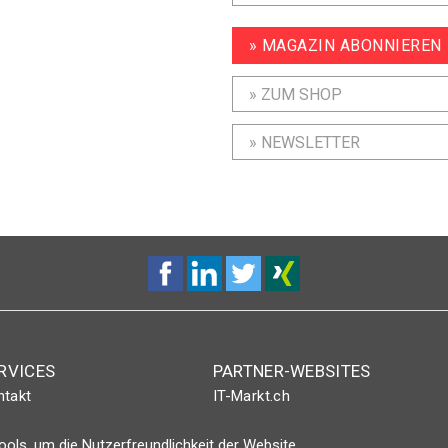
» MAGAZIN ABONNIEREN
» ZUM SHOP
» NEWSLETTER
RVICES
PARTNER-WEBSITES
ntakt
IT-Markt.ch
nt-Plus-Eintrag
netzwoche.ch
ols, um die Nutzerfreundlichkeit der Website