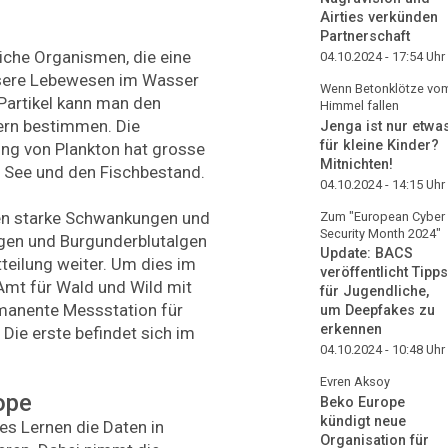
Airties verkünden
Partnerschaft
liche Organismen, die eine
04.10.2024 - 17:54
Uhr
ssere Lebewesen im Wasser
Wenn Betonklötze vo
 Partikel kann man den
Himmel fallen
rn bestimmen. Die
Jenga ist nur etwa
für kleine Kinder?
g von Plankton hat grosse
Mitnichten!
 See und den Fischbestand.
04.10.2024 - 14:15
Uhr
ten starke Schwankungen und
Zum "European Cyber
Security Month 2024"
lgen und Burgunderblutalgen
Update: BACS
tteilung weiter. Um dies im
veröffentlicht Tipps
 Amt für Wald und Wild mit
für Jugendliche,
manente Messstation für
um Deepfakes zu
erkennen
Die erste befindet sich im
04.10.2024 - 10:48
Uhr
Evren Aksoy
ope
Beko Europe
kündigt neue
s Lernen die Daten in
Organisation für