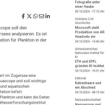
Fotografie unter
einer Haube
03.10.2024 - 17:12
Uhr
Hololens 2 ist
Geschichte
cope soll den
Microsoft stellt
Produktion von AR
ees analysieren. Es ist
Headsets ein
tion für Plankton in der
04.10.2024 - 14:46
Uhr
Schweizerisches
Nationales Institut für
KI
ETH und EPFL
gründen KI-Institut
04.10.2024 - 10:51
Uhr
iert im Zugersee eine
Editorial
uascope und soll wichtige
Katzenhaare und
 und aquatischen
ein Abschied
ation liefert
04.10.2024 - 08:13
Uhr
 Plankton und kann die Daten
Netzwerksicherheit
 Wasserforschungsinstitut
Nagravision und