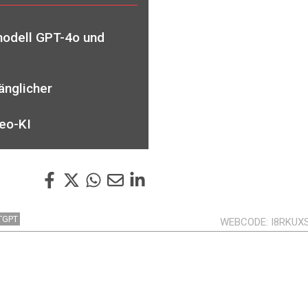
modell GPT-4o und
nglicher
deo-KI
TGPT
WEBCODE
I8RKUX