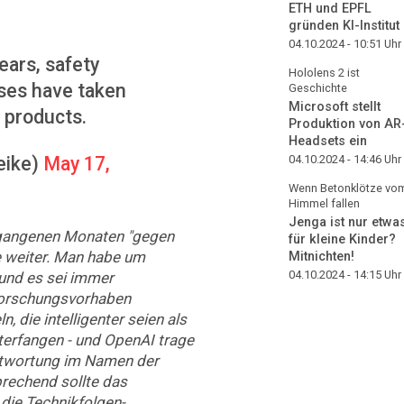
ETH und EPFL
gründen KI-Institut
04.10.2024 - 10:51
Uhr
ears, safety
Hololens 2 ist
ses have taken
Geschichte
Microsoft stellt
y products.
Produktion von AR
Headsets ein
eike)
May 17,
04.10.2024 - 14:46
Uhr
Wenn Betonklötze vo
Himmel fallen
Jenga ist nur etwa
ergangenen Monaten "gegen
für kleine Kinder?
e weiter. Man habe um
Mitnichten!
04.10.2024 - 14:15
Uhr
und es sei immer
Forschungsvorhaben
 die intelligenter seien als
terfangen - und OpenAI trage
ntwortung im Namen der
rechend sollte das
die Technikfolgen-