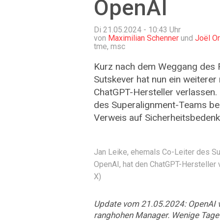
OpenAI
Di 21.05.2024 - 10:43
Uhr
von
Maximilian Schenner
und
Joël Or
tme, msc
Kurz nach dem Weggang des F
Sutskever hat nun ein weitere
ChatGPT-Hersteller verlassen.
des Superalignment-Teams bei
Verweis auf Sicherheitsbedenk
Jan Leike, ehemals Co-Leiter des 
OpenAI, hat den ChatGPT-Hersteller v
X)
Update vom 21.05.2024: OpenAI ve
ranghohen Manager. Wenige Tag