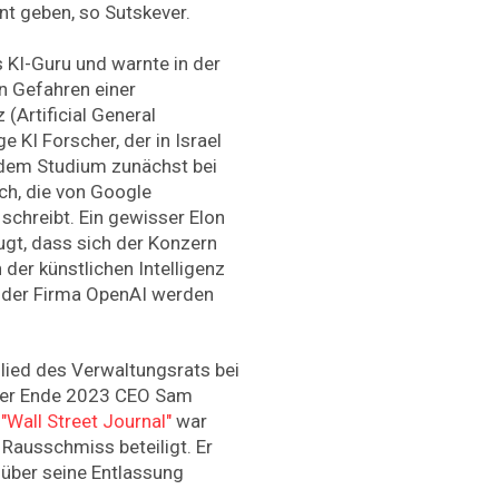
nt geben, so Sutskever.
s KI-Guru und warnte in der
n Gefahren einer
 (Artificial General
e KI Forscher, der in Israel
 dem Studium zunächst bei
h, die von Google
chreibt. Ein gewisser Elon
ugt, dass sich der Konzern
 der künstlichen Intelligenz
 der Firma OpenAI werden
lied des Verwaltungsrats bei
 der Ende 2023 CEO Sam
m
"Wall Street Journal"
war
Rausschmiss beteiligt. Er
über seine Entlassung