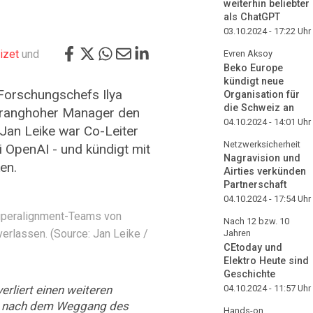
weiterhin beliebter
als ChatGPT
03.10.2024 - 17:22
Uhr
izet
und
Evren Aksoy
Beko Europe
kündigt neue
orschungschefs Ilya
Organisation für
die Schweiz an
r ranghoher Manager den
04.10.2024 - 14:01
Uhr
 Jan Leike war Co-Leiter
Netzwerksicherheit
 OpenAI - und kündigt mit
Nagravision und
en.
Airties verkünden
Partnerschaft
04.10.2024 - 17:54
Uhr
Superalignment-Teams von
Nach 12 bzw. 10
erlassen. (Source: Jan Leike /
Jahren
CEtoday und
Elektro Heute sind
Geschichte
rliert einen weiteren
04.10.2024 - 11:57
Uhr
e nach dem Weggang des
Hands-on