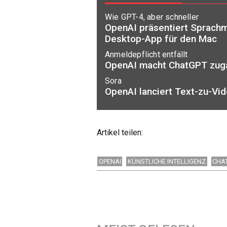
Wie GPT-4, aber schneller
OpenAI präsentiert Sprach
Desktop-App für den Mac
Anmeldepflicht entfällt
OpenAI macht ChatGPT zugä
Sora
OpenAI lanciert Text-zu-Vi
Artikel teilen:
OPENAI
KÜNSTLICHE INTELLIGENZ
CHA