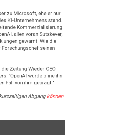
r zu Microsoft, ehe er nur
 des KI-Unternehmens stand.
hreitende Kommerzialisierung
enAI, allen voran Sutskever,
cklungen gewarnt. Wie die
er Forschungschef seinen
ert die Zeitung Wieder-CEO
s. "OpenAI würde ohne ihn
en Fall von ihm geprägt."
 kurzzeitigen Abgang
können