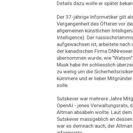
Details dazu wolle er später bekan
Der 37-jährige Informatiker gilt al
Vergangenheit des Öfteren vor de
allgemeinen künstlichen Intelligenz
Intelligence). Der russischstämmig
aufgewachsen ist, arbeitete nach
der kanadischen Firma DNNresearc
übernommen wurde, wie "Watson" s
Musk habe ihn schliesslich überze
zu wenig um die Sicherheitsrisiken
kümmere und er lieber Mitgründer
solle.
Sutskever war mehrere Jahre Mitg
OpenAI - jenes Verwaltungsrats,
Altman absäbeln wollte. Laut de
Sutskever massgeblich an dessen 
war es demnach auch, der Altman 
informierte.