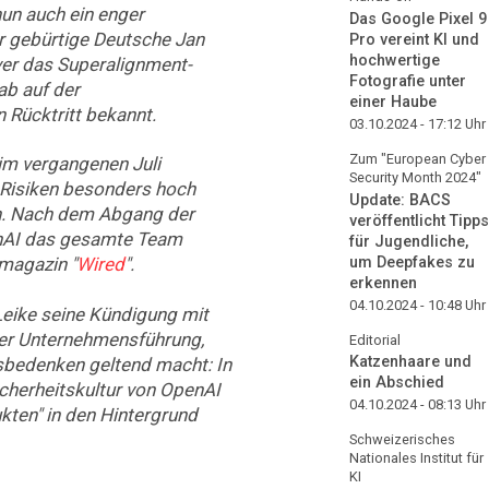
nun auch ein enger
Das Google Pixel 9
er gebürtige Deutsche Jan
Pro vereint KI und
hochwertige
er das Superalignment-
Fotografie unter
ab auf der
einer Haube
 Rücktritt bekannt.
03.10.2024 - 17:12
Uhr
Zum "European Cyber
m vergangenen Juli
Security Month 2024"
 Risiken besonders hoch
Update: BACS
n. Nach dem Abgang der
veröffentlicht Tipps
enAI das gesamte Team
für Jugendliche,
um Deepfakes zu
magazin "
Wired
".
erkennen
04.10.2024 - 10:48
Uhr
Leike seine Kündigung mit
er Unternehmensführung,
Editorial
Katzenhaare und
sbedenken geltend macht: In
ein Abschied
cherheitskultur von OpenAI
04.10.2024 - 08:13
Uhr
kten" in den Hintergrund
Schweizerisches
Nationales Institut für
KI