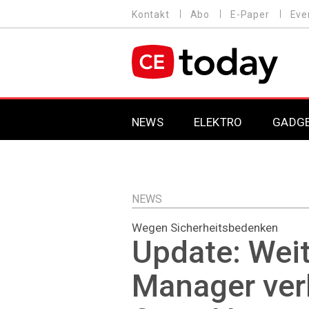
Direkt
Kontakt
Abo
E-Paper
Eve
HEADER
zum
MENU
Inhalt
MAIN NAVIGATION
NEWS
ELEKTRO
GADG
NEWS
Wegen Sicherheitsbedenken
Update: Weit
Manager ver