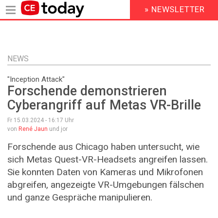
» NEWSLETTER
HEADER
MENU
Direkt
zum
Inhalt
NEWS
"Inception Attack"
Forschende demonstrieren
Cyberangriff auf Metas VR-Brille
Fr 15.03.2024 - 16:17
Uhr
von
René Jaun
und jor
Forschende aus Chicago haben untersucht, wie
sich Metas Quest-VR-Headsets angreifen lassen.
Sie konnten Daten von Kameras und Mikrofonen
abgreifen, angezeigte VR-Umgebungen fälschen
und ganze Gespräche manipulieren.