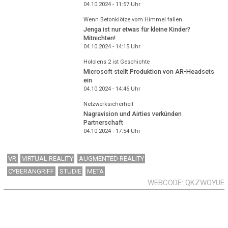
04.10.2024 - 11:57
Uhr
Wenn Betonklötze vom Himmel fallen
Jenga ist nur etwas für kleine Kinder?
Mitnichten!
04.10.2024 - 14:15
Uhr
Hololens 2 ist Geschichte
Microsoft stellt Produktion von AR-Headsets
ein
04.10.2024 - 14:46
Uhr
Netzwerksicherheit
Nagravision und Airties verkünden
Partnerschaft
04.10.2024 - 17:54
Uhr
VR
VIRTUAL REALITY
AUGMENTED REALITY
CYBERANGRIFF
STUDIE
META
WEBCODE
QKZWOYUE