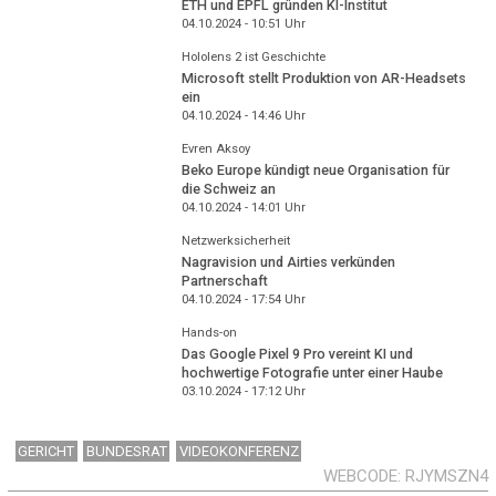
ETH und EPFL gründen KI-Institut
04.10.2024 - 10:51
Uhr
Hololens 2 ist Geschichte
Microsoft stellt Produktion von AR-Headsets
ein
04.10.2024 - 14:46
Uhr
Evren Aksoy
Beko Europe kündigt neue Organisation für
die Schweiz an
04.10.2024 - 14:01
Uhr
Netzwerksicherheit
Nagravision und Airties verkünden
Partnerschaft
04.10.2024 - 17:54
Uhr
Hands-on
Das Google Pixel 9 Pro vereint KI und
hochwertige Fotografie unter einer Haube
03.10.2024 - 17:12
Uhr
GERICHT
BUNDESRAT
VIDEOKONFERENZ
WEBCODE
RJYMSZN4