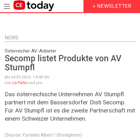
» NEWSLETTER
HEADER
MENU
Direkt
zum
Inhalt
NEWS
Österreicher AV-Anbieter
Secomp listet Produkte von AV
Stumpfl
Mo 04.03.2024 - 14:48
Uhr
von
Lia Perbo
und yzu
Das österreichische Unternehmen AV Stumpfl
partnert mit dem Bassersdorfer Disti Secomp.
Für AV Stumpfl ist es die zweite Partnerschaft mit
einem Schweizer Unternehmen.
(Source: Yurolaits Albert / iStockphoto)