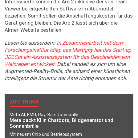
Interessierte können die Arc 2 inklusive der von Team
Viewer bereitgestellten Software im Abomodell
beziehen. Somit sollen die Anschaffungskosten für das
Gerät gering bleiben. Die Arc 2 lässt sich über die
Almer-Website bestellen.
Lesen Sie ausserdem:
In Zusammenarbeit mit dem
Forschungsinstitut Idiap aus Martigny hat das Start-up
3D2Cut ein Assistenzsystem für das Beschneiden von
Weinreben entwickelt.
Dabei handelt es sich um eine
Augmented-Reality-Brille, die anhand einer künstlichen
Intelligenz die Struktur der Äste richtig erkennen soll.
ZUM THEMA
Meta AI, EMU, Ray-Ban-Datenbrille
Meta packt KI in Chatbots, Bildgenerator und
Sonnenbrille
Mit neuem Chip und Betriebssystem