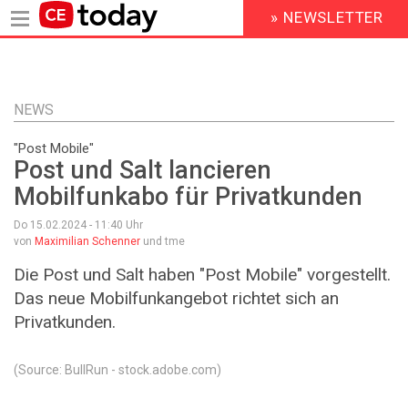
» NEWSLETTER
HEADER
MENU
Direkt
zum
Inhalt
NEWS
"Post Mobile"
Post und Salt lancieren
Mobilfunkabo für Privatkunden
Do 15.02.2024 - 11:40
Uhr
von
Maximilian Schenner
und tme
Die Post und Salt haben "Post Mobile" vorgestellt.
Das neue Mobilfunkangebot richtet sich an
Privatkunden.
(Source: BullRun - stock.adobe.com)