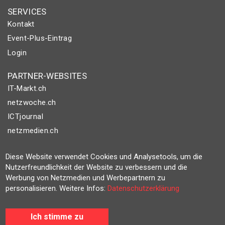
SERVICES
Kontakt
Event-Plus-Eintrag
Login
PARTNER-WEBSITES
IT-Markt.ch
netzwoche.ch
ICTjournal
netzmedien.ch
© NETZMEDIEN AG 2026
Diese Website verwendet Cookies und Analysetools, um die
Impressum
Nutzerfreundlichkeit der Website zu verbessern und die
Werbung von Netzmedien und Werbepartnern zu
AGB
personalisieren. Weitere Infos:
Datenschutzerklärung
Nutzungsbestimmungen
Datenschutzerklärung
Ich stimme zu