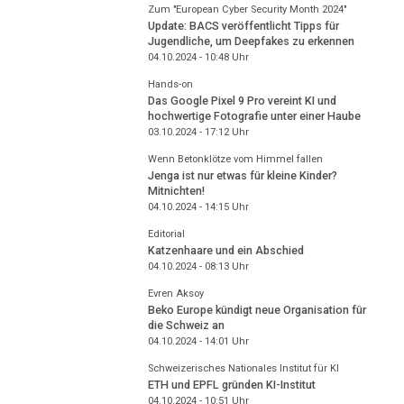
Zum "European Cyber Security Month 2024"
Update: BACS veröffentlicht Tipps für
Jugendliche, um Deepfakes zu erkennen
04.10.2024 - 10:48
Uhr
Hands-on
Das Google Pixel 9 Pro vereint KI und
hochwertige Fotografie unter einer Haube
03.10.2024 - 17:12
Uhr
Wenn Betonklötze vom Himmel fallen
Jenga ist nur etwas für kleine Kinder?
Mitnichten!
04.10.2024 - 14:15
Uhr
Editorial
Katzenhaare und ein Abschied
04.10.2024 - 08:13
Uhr
Evren Aksoy
Beko Europe kündigt neue Organisation für
die Schweiz an
04.10.2024 - 14:01
Uhr
Schweizerisches Nationales Institut für KI
ETH und EPFL gründen KI-Institut
04.10.2024 - 10:51
Uhr