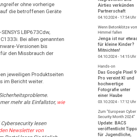
Angreifer ohne vorherige
Airties verkünden
 auf die betroffenen Geräte
Partnerschaft
04.10.2024 - 17:54
Uhr
Wenn Betonklötze vo
n i-SENSYS LBP673Cdw,
Himmel fallen
Jenga ist nur etwa
1333i. Bei allen genannten
für kleine Kinder?
rmware-Versionen bis
Mitnichten!
n für den Missbrauch der
04.10.2024 - 14:15
Uhr
Hands-on
Das Google Pixel 9
den jeweiligen Produktseiten
Pro vereint KI und
 im Bericht weiter.
hochwertige
Fotografie unter
Sicherheitsprobleme.
einer Haube
mer mehr als Einfallstor,
wie
03.10.2024 - 17:12
Uhr
Zum "European Cyber
Security Month 2024"
Cybersecurity lesen
Update: BACS
veröffentlicht Tipps
 den Newsletter von
für Jugendliche,