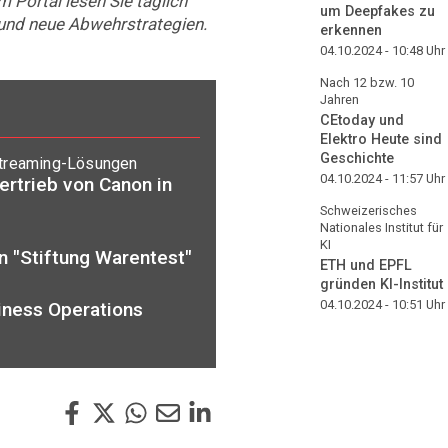
m Portal lesen Sie täglich
um Deepfakes zu
und neue Abwehrstrategien.
erkennen
04.10.2024 - 10:48
Uhr
Nach 12 bzw. 10
Jahren
CEtoday und
Elektro Heute sind
Geschichte
Streaming-Lösungen
04.10.2024 - 11:57
Uhr
rtrieb von Canon in
Schweizerisches
Nationales Institut für
KI
 "Stiftung Warentest"
ETH und EPFL
gründen KI-Institut
04.10.2024 - 10:51
Uhr
iness Operations