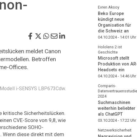
anon-
Evren Aksoy
Beko Europe
kündigt neue
Organisation für
die Schweiz an
04.10.2024 - 14:01
Uhr
Hololens 2 ist
heitslücken meldet Canon
Geschichte
ermodellen. Betroffen
Microsoft stellt
Produktion von AR
me-Offices.
Headsets ein
04.10.2024 - 14:46
Uhr
Comparis-
te Modell i-SENSYS LBP673Cdw.
Datenvertrauensstudi
2024
Suchmaschinen
weiterhin beliebter
 kritische Sicherheitslücken.
als ChatGPT
einen CVE-Score von 9,8, wie
03.10.2024 - 17:22
Uhr
 verschiedene SOHO-
Netzwerksicherheit
. Wenn diese direkt mit dem
Nagravision und