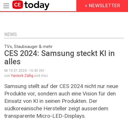
» NEWSLETTER
HEADER
MENU
Direkt
zum
Inhalt
NEWS
TVs, Staubsauger & mehr
CES 2024: Samsung steckt KI in
alles
Mi 10.01.2024 - 16:42
Uhr
von
Yannick Züllig
und msc
Samsung stellt auf der CES 2024 nicht nur neue
Produkte vor, sondern auch eine Vision für den
Einsatz von KI in seinen Produkten. Der
südkoreanische Hersteller zeigt ausserdem
transparente Micro-LED-Displays.