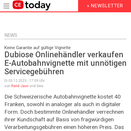
» NEWSLETTER
HEADER
MENU
Direkt
zum
Inhalt
NEWS
Keine Garantie auf gültige Vignette
Dubiose Onlinehändler verkaufen
E-Autobahnvignette mit unnötigen
Servicegebühren
Di 05.12.2023 - 17:09
Uhr
von
René Jaun
und dwa
Die Schweizerische Autobahnvignette kostet 40
Franken, sowohl in analoger als auch in digitaler
Form. Doch bestimmte Onlinehändler verrechnen
ihrer Kundschaft auf Basis von fragwürdigen
Verarbeitungsgebühren einen höheren Preis. Das