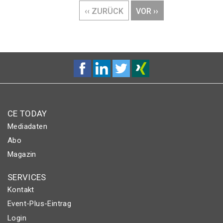
VORHERIGE
‹‹ ZURÜCK
NÄCHSTE
VOR ››
SEITE
SEITE
CE TODAY
Mediadaten
Abo
Magazin
SERVICES
Kontakt
Event-Plus-Eintrag
Login