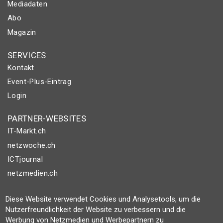
Mediadaten
Abo
Magazin
SERVICES
Kontakt
Event-Plus-Eintrag
Login
PARTNER-WEBSITES
IT-Markt.ch
netzwoche.ch
ICTjournal
netzmedien.ch
© NETZMEDIEN AG 2026
Diese Website verwendet Cookies und Analysetools, um die
Impressum
Nutzerfreundlichkeit der Website zu verbessern und die
Werbung von Netzmedien und Werbepartnern zu
AGB