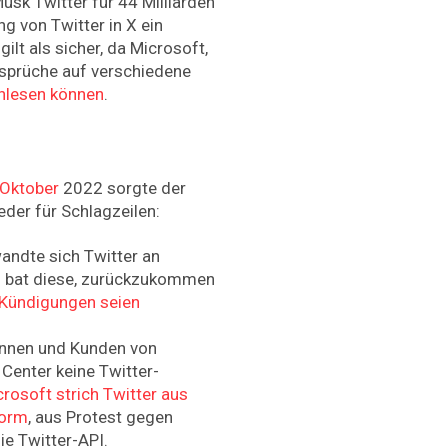
usk Twitter für 44 Milliarden
g von Twitter in X ein
gilt als sicher, da Microsoft,
sprüche auf verschiedene
chlesen können
.
 Oktober
2022 sorgte der
der für Schlagzeilen:
ndte sich Twitter an
d bat diese, zurückzukommen
 Kündigungen seien
innen und Kunden von
 Center keine Twitter-
rosoft strich Twitter aus
form
, aus Protest gegen
ie Twitter-API.