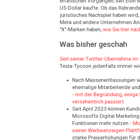
erratischen Vorgängen, seit Elon M
US-Dollar kaufte. Ob das Rebrandin
juristisches Nachspiel haben wird, 
Meta und andere Unternehmen An
"X"-Marken haben,
wie Sie hier na
Was bisher geschah
Seit seiner Twitter-Übernahme im
Tesla-Tycoon jedenfalls immer wie
Nach Massenentlassungen wa
ehemalige Mitarbeitende un
-
mit der Begründung, einige
versehentlich passiert.
Seit April 2023 können Kund
Microsofts Digital Marketing
Funktionen mehr nutzen -
Mic
seiner Werbeanzeigen-Platt
starke Preiserhöhungen für d