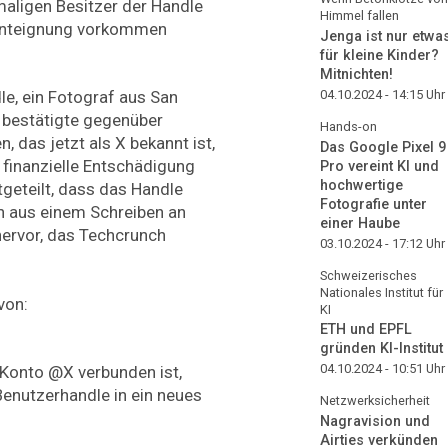
aligen Besitzer der Handle
Himmel fallen
 Enteignung vorkommen
Jenga ist nur etwa
für kleine Kinder?
Mitnichten!
04.10.2024 - 14:15
Uhr
e, ein Fotograf aus San
bestätigte gegenüber
Hands-on
 das jetzt als X bekannt ist,
Das Google Pixel 9
finanzielle Entschädigung
Pro vereint KI und
hochwertige
eteilt, dass das Handle
Fotografie unter
h aus einem Schreiben an
einer Haube
ervor, das Techcrunch
03.10.2024 - 17:12
Uhr
Schweizerisches
Nationales Institut für
von:
KI
ETH und EPFL
gründen KI-Institut
04.10.2024 - 10:51
Uhr
Konto @X verbunden ist,
Benutzerhandle in ein neues
Netzwerksicherheit
Nagravision und
Airties verkünden