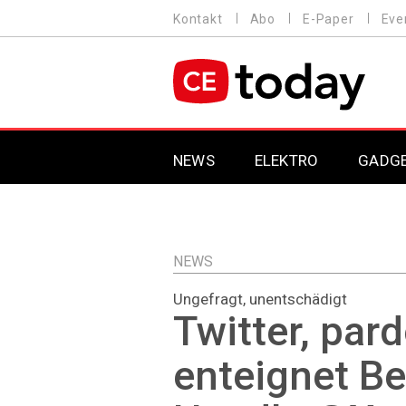
Direkt
Kontakt
Abo
E-Paper
Eve
HEADER
zum
MENU
Inhalt
MAIN NAVIGATION
NEWS
ELEKTRO
GADG
NEWS
Ungefragt, unentschädigt
Twitter, pard
enteignet Be