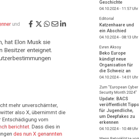
Geschichte
04.10.2024 - 11:57
Uhr
Editorial
enner
und
Katzenhaare und
ein Abschied
04.10.2024 - 08:13
Uhr
, hat Elon Musk sie
Evren Aksoy
 Besitzer enteignet.
Beko Europe
 Nutzerbestimmungen
kündigt neue
Organisation für
die Schweiz an
04.10.2024 - 14:01
Uhr
Zum "European Cyber
Security Month 2024"
Update: BACS
icht mehr unverschämter,
veröffentlicht Tipps
für Jugendliche,
witter also X, übernimmt die
um Deepfakes zu
r Entschädigung vom
erkennen
ch berichtet
. Dass dies in
04.10.2024 - 10:48
Uhr
gungen
des nun X genannten
Wenn Betonklötze vo