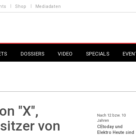
nts
Shop
Mediadaten
ETS
DOSSIERS
VIDEO
SPECIALS
EVEN
Mobilfunk
Professional AV & 
Gaming
Professional AV & 
Smarthome
Professional AV & 
on "X",
DAB+
Professional AV & 
Nach 12 bzw. 10
sitzer von
Jahren
CEtoday und
Professional AV & 
Elektro Heute sind