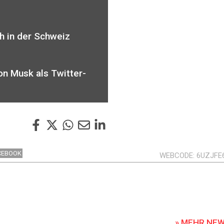
h in der Schweiz
on Musk als Twitter-
CEBOOK
WEBCODE
6UZJFE
» MEHR NE