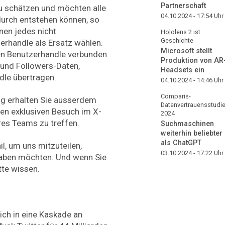
Partnerschaft
zu schätzen und möchten alle
04.10.2024 - 17:54
Uhr
durch entstehen können, so
nen jedes nicht
Hololens 2 ist
Geschichte
erhandle als Ersatz wählen.
Microsoft stellt
gen Benutzerhandle verbunden
Produktion von AR
- und Followers-Daten,
Headsets ein
dle übertragen.
04.10.2024 - 14:46
Uhr
Comparis-
g erhalten Sie ausserdem
Datenvertrauensstudi
nen exklusiven Besuch im X-
2024
res Teams zu treffen.
Suchmaschinen
weiterhin beliebter
als ChatGPT
il, um uns mitzuteilen,
03.10.2024 - 17:22
Uhr
haben möchten. Und wenn Sie
tte wissen.
ich in eine Kaskade an