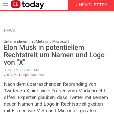
» NEWSLETTER
HEADER
MENU
Direkt
zum
Inhalt
NEWS
Unter anderem mit Meta und Microsoft
Elon Musk in potentiellem
Rechtstreit um Namen und Logo
von "X"
Di 25.07.2023 - 14:06
Uhr
von
Calvin Lampert
und msc
Nach dem überraschenden Rebranding von
Twitter zu X sind viele Fragen zum Markenrecht
offen. Experten glauben, dass Twitter mit seinem
neuen Namen und Logo in Rechtsstreitigkeiten
mit Firmen wie Meta und Microsoft geraten