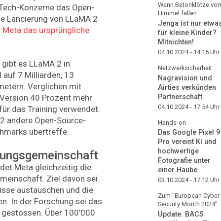
Wenn Betonklötze vo
 Tech-Konzerne das Open-
Himmel fallen
Die Lancierung von LLaMA 2
Jenga ist nur etwa
Meta das ursprüngliche
für kleine Kinder?
Mitnichten!
04.10.2024 - 14:15
Uhr
, gibt es LLaMA 2 in
Netzwerksicherheit
auf 7 Milliarden, 13
Nagravision und
metern. Verglichen mit
Airties verkünden
Partnerschaft
 Version 40 Prozent mehr
04.10.2024 - 17:54
Uhr
für das Training verwendet.
 2 andere Open-Source-
Hands-on
hmarks übertreffe.
Das Google Pixel 9
Pro vereint KI und
hochwertige
chungsgemeinschaft
Fotografie unter
et Meta gleichzeitig die
einer Haube
meinschaft. Ziel davon sei
03.10.2024 - 17:12
Uhr
nisse austauschen und die
Zum "European Cyber
en. In der Forschung sei das
Security Month 2024"
e gestossen. Über 100’000
Update: BACS