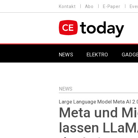
Direkt
Kontakt
Abo
E-Paper
Eve
HEADER
zum
MENU
Inhalt
MAIN NAVIGATION
NEWS
ELEKTRO
GADG
NEWS
Large Language Model Meta AI 2.
Meta und Mi
lassen LLaM