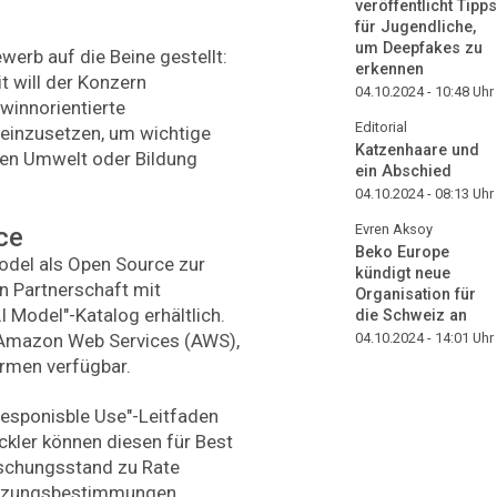
veröffentlicht Tipps
für Jugendliche,
um Deepfakes zu
erb auf die Beine gestellt:
erkennen
t will der Konzern
04.10.2024 - 10:48
Uhr
winnorientierte
Editorial
einzusetzen, um wichtige
Katzenhaare und
hen Umwelt oder Bildung
ein Abschied
04.10.2024 - 08:13
Uhr
Evren Aksoy
ce
Beko Europe
odel als Open Source zur
kündigt neue
n Partnerschaft mit
Organisation für
 Model"-Katalog erhältlich.
die Schweiz an
04.10.2024 - 14:01
Uhr
 Amazon Web Services (AWS),
ormen verfügbar.
"Responisble Use"-Leitfaden
ickler können diesen für Best
rschungsstand zu Rate
Nutzungsbestimmungen