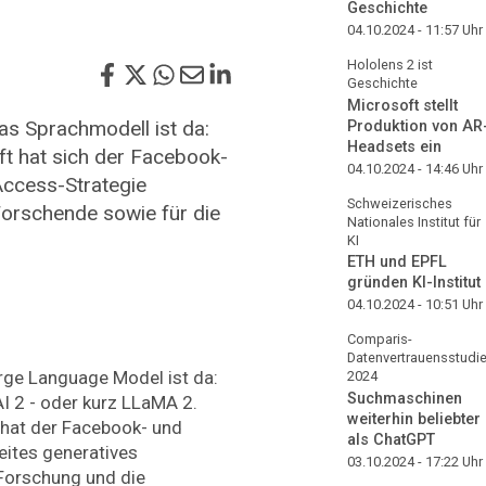
Geschichte
04.10.2024 - 11:57
Uhr
Hololens 2 ist
Geschichte
Microsoft stellt
as Sprachmodell ist da:
Produktion von AR
Headsets ein
t hat sich der Facebook-
04.10.2024 - 14:46
Uhr
Access-Strategie
Schweizerisches
Forschende sowie für die
Nationales Institut für
KI
ETH und EPFL
gründen KI-Institut
04.10.2024 - 10:51
Uhr
Comparis-
Datenvertrauensstudi
rge Language Model ist da:
2024
Suchmaschinen
 2 - oder kurz LLaMA 2.
weiterhin beliebter
hat der Facebook- und
als ChatGPT
ites generatives
03.10.2024 - 17:22
Uhr
 Forschung und die