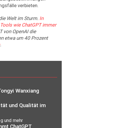
gsfälle verbieten.
die Welt im Sturm.
In
Tools wie ChatGPT immer
PT von OpenAI die
ten etwa um 40 Prozent
.
 Tongyi Wanxiang
tät und Qualität im
ng und mehr
immt ChatGPT