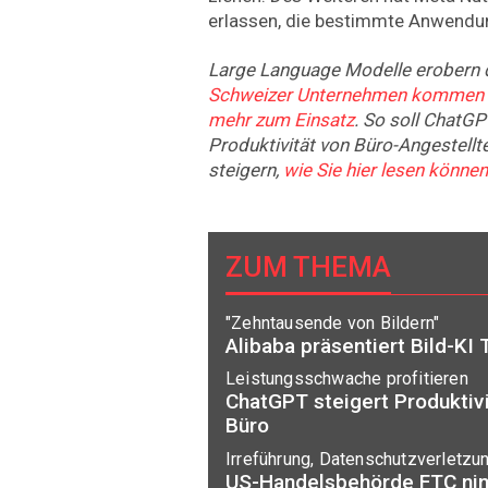
erlassen, die bestimmte Anwendun
Large Language Modelle erobern 
Schweizer Unternehmen kommen 
mehr zum Einsatz
. So soll ChatG
Produktivität von Büro-Angestell
steigern,
wie Sie hier lesen können
ZUM THEMA
"Zehntausende von Bildern"
Alibaba präsentiert Bild-KI
Leistungsschwache profitieren
ChatGPT steigert Produktivi
Büro
Irreführung, Datenschutzverletzu
US-Handelsbehörde FTC n