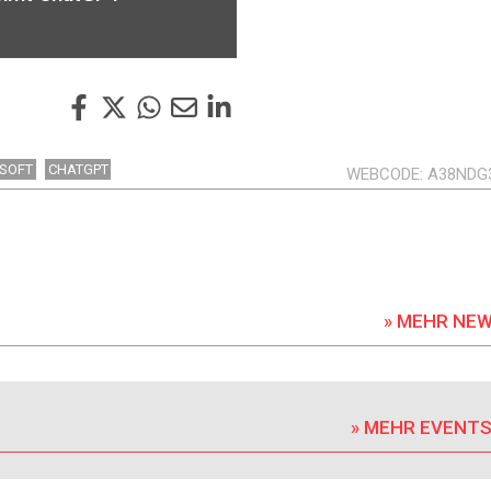
SOFT
CHATGPT
WEBCODE
A38NDG
» MEHR NE
» MEHR EVENT