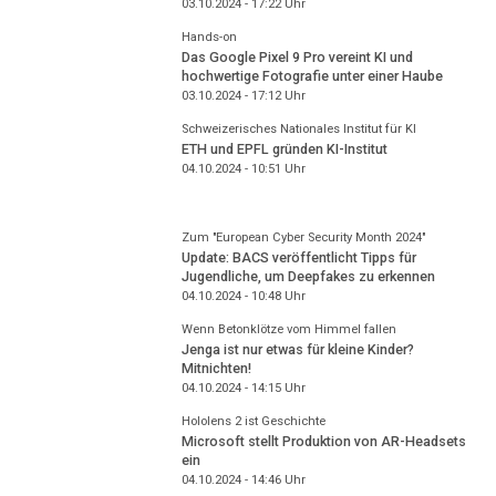
03.10.2024 - 17:22
Uhr
Hands-on
Das Google Pixel 9 Pro vereint KI und
hochwertige Fotografie unter einer Haube
03.10.2024 - 17:12
Uhr
Schweizerisches Nationales Institut für KI
ETH und EPFL gründen KI-Institut
04.10.2024 - 10:51
Uhr
Zum "European Cyber Security Month 2024"
Update: BACS veröffentlicht Tipps für
Jugendliche, um Deepfakes zu erkennen
04.10.2024 - 10:48
Uhr
Wenn Betonklötze vom Himmel fallen
Jenga ist nur etwas für kleine Kinder?
Mitnichten!
04.10.2024 - 14:15
Uhr
Hololens 2 ist Geschichte
Microsoft stellt Produktion von AR-Headsets
ein
04.10.2024 - 14:46
Uhr