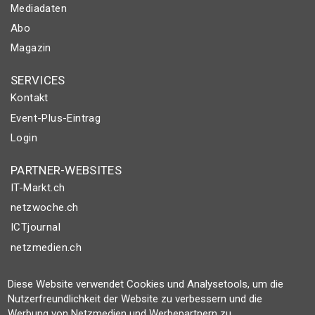
Mediadaten
Abo
Magazin
SERVICES
Kontakt
Event-Plus-Eintrag
Login
PARTNER-WEBSITES
IT-Markt.ch
netzwoche.ch
ICTjournal
netzmedien.ch
© NETZMEDIEN AG 2026
Diese Website verwendet Cookies und Analysetools, um die
Impressum
Nutzerfreundlichkeit der Website zu verbessern und die
Werbung von Netzmedien und Werbepartnern zu