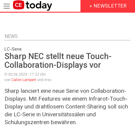
» NEWSLETTER
HEADER
MENU
Direkt
zum
Inhalt
NEWS
LC-Serie
Sharp NEC stellt neue Touch-
Collaboration-Displays vor
Fr 02.06.2023 - 17:22
Uhr
von
Calvin Lampert
und msc
Sharp lanciert eine neue Serie von Collaboration-
Displays. Mit Features wie einem Infrarot-Touch-
Display und drahtlosem Content-Sharing soll sich
die LC-Serie in Universitätssälen und
Schulungszentren bewähren.