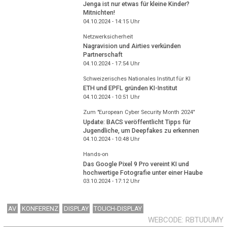
Jenga ist nur etwas für kleine Kinder?
Mitnichten!
04.10.2024 - 14:15
Uhr
Netzwerksicherheit
Nagravision und Airties verkünden
Partnerschaft
04.10.2024 - 17:54
Uhr
Schweizerisches Nationales Institut für KI
ETH und EPFL gründen KI-Institut
04.10.2024 - 10:51
Uhr
Zum "European Cyber Security Month 2024"
Update: BACS veröffentlicht Tipps für
Jugendliche, um Deepfakes zu erkennen
04.10.2024 - 10:48
Uhr
Hands-on
Das Google Pixel 9 Pro vereint KI und
hochwertige Fotografie unter einer Haube
03.10.2024 - 17:12
Uhr
AV
KONFERENZ
DISPLAY
TOUCH-DISPLAY
WEBCODE
RBTUDUMY