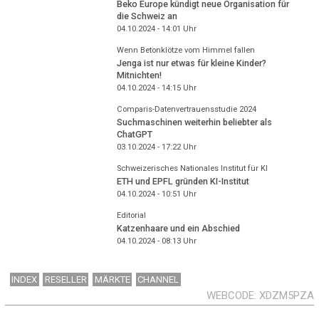
Beko Europe kündigt neue Organisation für
die Schweiz an
04.10.2024 - 14:01
Uhr
Wenn Betonklötze vom Himmel fallen
Jenga ist nur etwas für kleine Kinder?
Mitnichten!
04.10.2024 - 14:15
Uhr
Comparis-Datenvertrauensstudie 2024
Suchmaschinen weiterhin beliebter als
ChatGPT
03.10.2024 - 17:22
Uhr
Schweizerisches Nationales Institut für KI
ETH und EPFL gründen KI-Institut
04.10.2024 - 10:51
Uhr
Editorial
Katzenhaare und ein Abschied
04.10.2024 - 08:13
Uhr
INDEX
RESELLER
MÄRKTE
CHANNEL
WEBCODE
XDZM5PZA