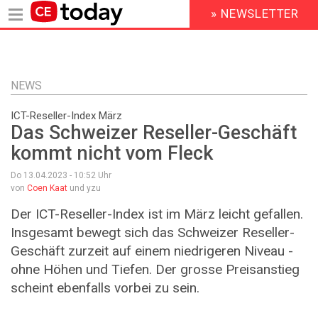
» NEWSLETTER
HEADER
MENU
Direkt
zum
Inhalt
NEWS
ICT-Reseller-Index März
Das Schweizer Reseller-Geschäft
kommt nicht vom Fleck
Do 13.04.2023 - 10:52
Uhr
von
Coen Kaat
und yzu
Der ICT-Reseller-Index ist im März leicht gefallen.
Insgesamt bewegt sich das Schweizer Reseller-
Geschäft zurzeit auf einem niedrigeren Niveau -
ohne Höhen und Tiefen. Der grosse Preisanstieg
scheint ebenfalls vorbei zu sein.