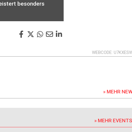
eistert besonders
WEBCODE
U7KXES
» MEHR NE
» MEHR EVENT