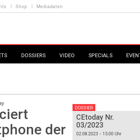
nts
Shop
Mediadaten
ETS
DOSSIERS
VIDEO
SPECIALS
EVEN
Mobilfunk
Professional AV & 
Gaming
Professional AV & 
ay
Smarthome
Professional AV & 
DOSSIER
ciert
CEtoday Nr.
DAB+
Professional AV & 
03/2023
tphone der
Professional AV & 
02.08.2023 - 15:00 Uhr