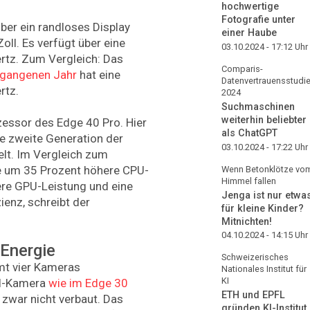
hochwertige
Fotografie unter
ber ein randloses Display
einer Haube
ll. Es verfügt über eine
03.10.2024 - 17:12
Uhr
rtz. Zum Vergleich: Das
Comparis-
rgangenen Jahr
hat eine
Datenvertrauensstudi
rtz.
2024
Suchmaschinen
weiterhin beliebter
zessor des Edge 40 Pro. Hier
als ChatGPT
ie zweite Generation der
03.10.2024 - 17:22
Uhr
lt. Im Vergleich zum
e um 35 Prozent höhere CPU-
Wenn Betonklötze vo
Himmel fallen
ere GPU-Leistung und eine
Jenga ist nur etwa
ienz, schreibt der
für kleine Kinder?
Mitnichten!
04.10.2024 - 14:15
Uhr
Energie
Schweizerisches
mt vier Kameras
Nationales Institut für
KI
el-Kamera
wie im Edge 30
ETH und EPFL
zwar nicht verbaut. Das
gründen KI-Institut