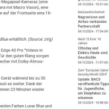
0-Megapixel-Kameras (eine
04.10.2024 - 10:51
Uhr
era mit Macro Vision), eine
Netzwerksicherheit
 auf der Frontseite eine 16-
Nagravision und
Airties verkünden
Partnerschaft
04.10.2024 - 17:54
Uhr
Blue erhältlich. (Source: zVg)
Nach 12 bzw. 10
Jahren
CEtoday und
 Edge 40 Pro "Videos in
Elektro Heute sind
 Für den guten Klang sorgen
Geschichte
recher mit Dolby-Atmos-
04.10.2024 - 11:57
Uhr
Zum "European Cyber
Security Month 2024"
s Gerät während bis zu 30
Update: BACS
sst es weiter. Dank der
veröffentlicht Tipps
für Jugendliche,
 binnen 23 Minuten wieder
um Deepfakes zu
erkennen
04.10.2024 - 10:48
Uhr
beiden Farben Lunar Blue und