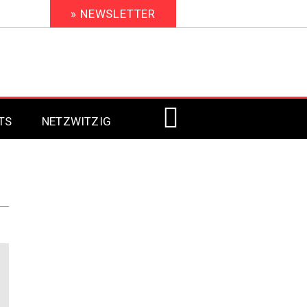
» NEWSLETTER
TS
NETZWITZIG
Digital Signage 2023
Digital Signage 2022
Digital Signage 2021
Digital Signage 2020
Digital Signage 2019