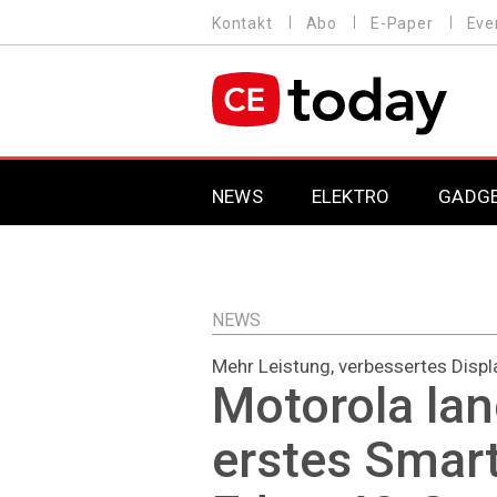
Direkt
Kontakt
Abo
E-Paper
Eve
HEADER
zum
MENU
Inhalt
MAIN NAVIGATION
NEWS
ELEKTRO
GADG
NEWS
Mehr Leistung, verbessertes Displ
Motorola lan
erstes Smar