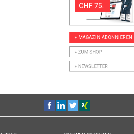
CHF 75.-
» MAGAZIN ABONNIEREN
» ZUM SHOP
» NEWSLETTER