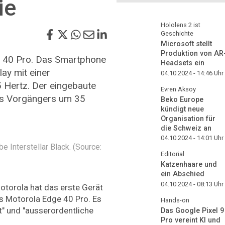
ie
Hololens 2 ist
Geschichte
Microsoft stellt
Produktion von AR
e 40 Pro. Das Smartphone
Headsets ein
lay mit einer
04.10.2024 - 14:46
Uhr
 Hertz. Der eingebaute
Evren Aksoy
des Vorgängers um 35
Beko Europe
kündigt neue
Organisation für
die Schweiz an
04.10.2024 - 14:01
Uhr
e Interstellar Black. (Source:
Editorial
Katzenhaare und
ein Abschied
04.10.2024 - 08:13
Uhr
torola hat das erste Gerät
as Motorola Edge 40 Pro. Es
Hands-on
t" und "ausserordentliche
Das Google Pixel 9
Pro vereint KI und