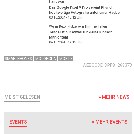
Hands-on
Das Google Pixel 9 Pro vereint KI und
hochwertige Fotografie unter einer Haube
03.10.2024 - 17:12
Uhr
Wenn Betonklötze vom Himmel fallen
Jenga ist nur etwas für kleine Kinder?
Mitnichten!
04.10.2024 - 14:15
Uhr
SMARTPHONES
MOTOROLA
MOBILE
WEBCODE
DPF8_268373
MEIST GELESEN
» MEHR NEWS
EVENTS
» MEHR EVENTS