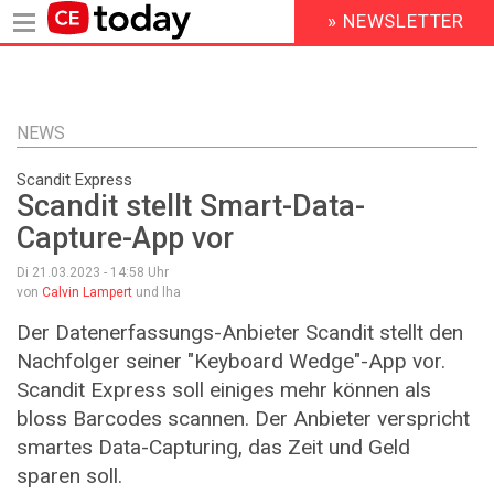
» NEWSLETTER
HEADER
MENU
Direkt
zum
Inhalt
NEWS
Scandit Express
Scandit stellt Smart-Data-
Capture-App vor
Di 21.03.2023 - 14:58
Uhr
von
Calvin Lampert
und lha
Der Datenerfassungs-Anbieter Scandit stellt den
Nachfolger seiner "Keyboard Wedge"-App vor.
Scandit Express soll einiges mehr können als
bloss Barcodes scannen. Der Anbieter verspricht
smartes Data-Capturing, das Zeit und Geld
sparen soll.