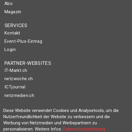
Abo
Magazin
SERVICES
Kontakt
Event-Plus-Eintrag
Login
PARTNER-WEBSITES
IT-Markt.ch
netzwoche.ch
ICTjournal
netzmedien.ch
© NETZMEDIEN AG 2026
Diese Website verwendet Cookies und Analysetools, um die
Impressum
Nutzerfreundlichkeit der Website zu verbessern und die
Werbung von Netzmedien und Werbepartnern zu
AGB
personalisieren. Weitere Infos:
Datenschutzerklärung