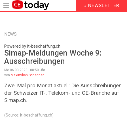
» NEWSLETTER
HEADER
MENU
Direkt
zum
Inhalt
NEWS
Powered by it-beschaffung.ch
Simap-Meldungen Woche 9:
Ausschreibungen
Mo 06.03.2023 - 08:50
Uhr
von
Maximilian Schenner
Zwei Mal pro Monat aktuell: Die Ausschreibungen
der Schweizer IT-, Telekom- und CE-Branche auf
Simap.ch.
(Source: it-beschaffung.ch)