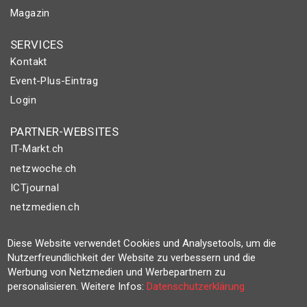
Magazin
SERVICES
Kontakt
Event-Plus-Eintrag
Login
PARTNER-WEBSITES
IT-Markt.ch
netzwoche.ch
ICTjournal
netzmedien.ch
© NETZMEDIEN AG 2026
Diese Website verwendet Cookies und Analysetools, um die
Impressum
Nutzerfreundlichkeit der Website zu verbessern und die
Werbung von Netzmedien und Werbepartnern zu
AGB
personalisieren. Weitere Infos:
Datenschutzerklärung
Nutzungsbestimmungen