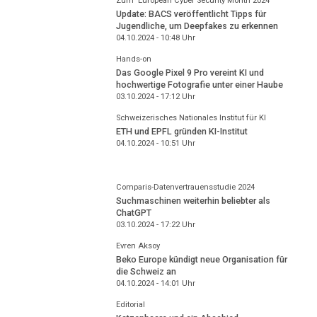
Zum "European Cyber Security Month 2024"
Update: BACS veröffentlicht Tipps für
Jugendliche, um Deepfakes zu erkennen
04.10.2024 - 10:48
Uhr
Hands-on
Das Google Pixel 9 Pro vereint KI und
hochwertige Fotografie unter einer Haube
03.10.2024 - 17:12
Uhr
Schweizerisches Nationales Institut für KI
ETH und EPFL gründen KI-Institut
04.10.2024 - 10:51
Uhr
Comparis-Datenvertrauensstudie 2024
Suchmaschinen weiterhin beliebter als
ChatGPT
03.10.2024 - 17:22
Uhr
Evren Aksoy
Beko Europe kündigt neue Organisation für
die Schweiz an
04.10.2024 - 14:01
Uhr
Editorial