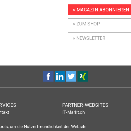
» MAGAZIN ABONNIEREN
» ZUM SHOP
» NEWSLETTER
RVICES
PARTNER-WEBSITES
ntakt
IT-Markt.ch
nt-Plus-Eintrag
netzwoche.ch
ols, um die Nutzerfreundlichkeit der Website
gin
ICTjournal