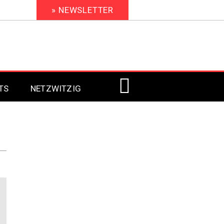
» NEWSLETTER
TS
NETZWITZIG
Digital Signage 2023
Digital Signage 2022
Digital Signage 2021
Digital Signage 2020
Digital Signage 2019