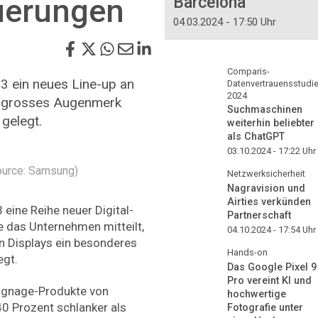
uerungen
Barcelona
04.03.2024 - 17:50 Uhr
Comparis-
23 ein neues Line-up an
Datenvertrauensstudi
2024
in grosses Augenmerk
Suchmaschinen
gelegt.
weiterhin beliebter
als ChatGPT
03.10.2024 - 17:22
Uhr
ource: Samsung)
Netzwerksicherheit
Nagravision und
Airties verkünden
eine Reihe neuer Digital-
Partnerschaft
e das Unternehmen mitteilt,
04.10.2024 - 17:54
Uhr
n Displays ein besonderes
Hands-on
egt.
Das Google Pixel 9
Pro vereint KI und
Signage-Produkte von
hochwertige
 Prozent schlanker als
Fotografie unter