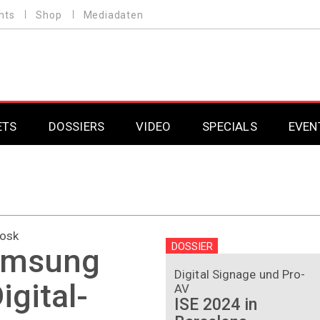
nts
Shop
Mediadaten
ETS
DOSSIERS
VIDEO
SPECIALS
EVEN
Mobilfunk
Professional AV & 
Gaming
Professional AV & 
iosk
Smarthome
Professional AV & 
DOSSIER
amsung
DAB+
Professional AV & 
Digital Signage und Pro-
igital-
AV
ISE 2024 in
Professional AV & 