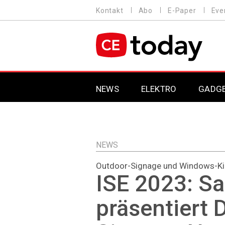
Direkt
Kontakt
Abo
E-Paper
Eve
HEADER
zum
MENU
Inhalt
MAIN NAVIGATION
NEWS
ELEKTRO
GADG
NEWS
Outdoor-Signage und Windows-K
ISE 2023: S
präsentiert D