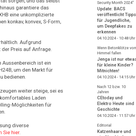
ität sorgen, und das selbst
Security Month 2024"
 hinaus garantiere das
Update: BACS
XHB eine unkomplizierte
veröffentlicht Tipps
für Jugendliche,
ypen konkav, konvex, S-Form,
um Deepfakes zu
erkennen
04.10.2024 - 10:48
Uhr
rhältlich. Aufgrund
Wenn Betonklötze vo
t der Preis auf Anfrage.
Himmel fallen
Jenga ist nur etwa
n Aussenbereich ist ein
für kleine Kinder?
OH24B, um den Markt für
Mitnichten!
zu bedienen.
04.10.2024 - 14:15
Uhr
Nach 12 bzw. 10
zeugen weiter steige, sei es
Jahren
e komfortables Laden
CEtoday und
Elektro Heute sind
lling-Möglichkeiten für
Geschichte
en.
04.10.2024 - 11:57
Uhr
sung diverse
Editorial
Katzenhaare und
 Sie hier
.