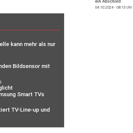
ein Abschied
04.10.2024 - 08:13
Uhr
le kann mehr als nur
nden Bildsensor mit
s
licht
Samsung Smart TVs
iert TV-Line-up und