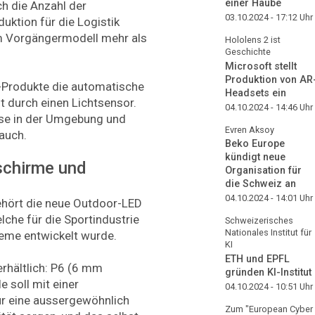
einer Haube
ch die Anzahl der
03.10.2024 - 17:12
Uhr
duktion für die Logistik
um Vorgängermodell mehr als
Hololens 2 ist
Geschichte
Microsoft stellt
Produktion von AR
-Produkte die automatische
Headsets ein
t durch einen Lichtsensor.
04.10.2024 - 14:46
Uhr
isse in der Umgebung und
Evren Aksoy
rauch.
Beko Europe
kündigt neue
schirme und
Organisation für
die Schweiz an
04.10.2024 - 14:01
Uhr
ehört die neue Outdoor-LED
lche für die Sportindustrie
Schweizerisches
Nationales Institut für
eme entwickelt wurde.
KI
ETH und EPFL
erhältlich: P6 (6 mm
gründen KI-Institut
e soll mit einer
04.10.2024 - 10:51
Uhr
ür eine aussergewöhnlich
Zum "European Cyber