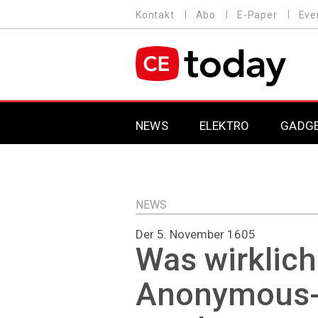
Direkt
Kontakt
Abo
E-Paper
Eve
HEADER
zum
MENU
Inhalt
MAIN NAVIGATION
NEWS
ELEKTRO
GADG
NEWS
Der 5. November 1605
Was wirklich
Anonymous