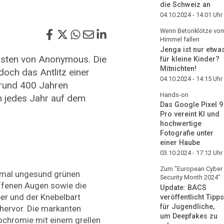
die Schweiz an
04.10.2024 - 14:01
Uhr
Wenn Betonklötze vo
Himmel fallen
Jenga ist nur etwa
visten von Anonymous. Die
für kleine Kinder?
Mitnichten!
och das Antlitz einer
04.10.2024 - 14:15
Uhr
rund 400 Jahren
Hands-on
m jedes Jahr auf dem
Das Google Pixel 9
Pro vereint KI und
hochwertige
Fotografie unter
einer Haube
03.10.2024 - 17:12
Uhr
Zum "European Cyber
hmal ungesund grünen
Security Month 2024"
iffenen Augen sowie die
Update: BACS
er und der Knebelbart
veröffentlicht Tipps
für Jugendliche,
hervor. Die markanten
um Deepfakes zu
chromie mit einem grellen