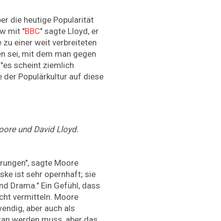
r die heutige Popularität
w mit "
BBC
" sagte Lloyd, er
 zu einer weit verbreiteten
n sei, mit dem man gegen
"es scheint ziemlich
e der Populärkultur auf diese
oore und David Lloyd.
hrungen", sagte Moore
ke ist sehr opernhaft; sie
nd Drama." Ein Gefühl, dass
cht vermitteln. Moore
endig, aber auch als
etan werden muss, aber das