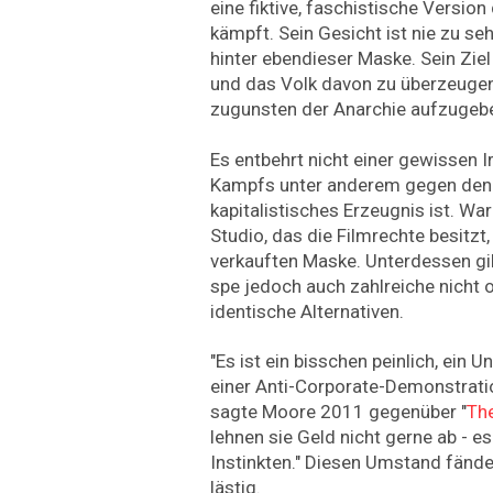
eine fiktive, faschistische Versio
kämpft. Sein Gesicht ist nie zu seh
hinter ebendieser Maske. Sein Ziel 
und das Volk davon zu überzeuge
zugunsten der Anarchie aufzugeb
Es entbehrt nicht einer gewissen 
Kampfs unter anderem gegen den K
kapitalistisches Erzeugnis ist. Wa
Studio, das die Filmrechte besitzt, 
verkauften Maske. Unterdessen gibt
spe jedoch auch zahlreiche nicht of
identische Alternativen.
"Es ist ein bisschen peinlich, ein 
einer Anti-Corporate-Demonstration
sagte Moore 2011 gegenüber "
Th
lehnen sie Geld nicht gerne ab - es
Instinkten." Diesen Umstand fände 
lästig.