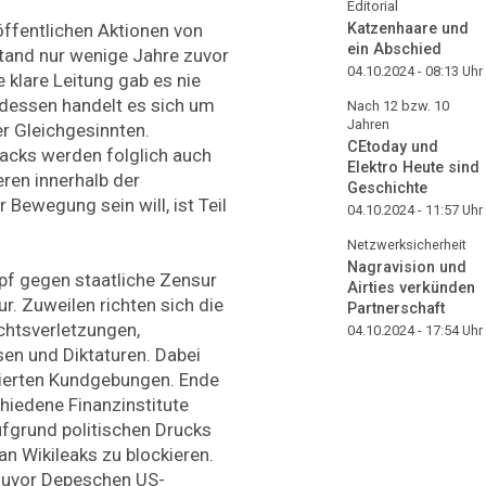
Editorial
Katzenhaare und
öffentlichen Aktionen von
ein Abschied
tand nur wenige Jahre zuvor
04.10.2024 - 08:13
Uhr
 klare Leitung gab es nie
ttdessen handelt es sich um
Nach 12 bzw. 10
Jahren
er Gleichgesinnten.
CEtoday und
Hacks werden folglich auch
Elektro Heute sind
ren innerhalb der
Geschichte
 Bewegung sein will, ist Teil
04.10.2024 - 11:57
Uhr
Netzwerksicherheit
Nagravision und
pf gegen staatliche Zensur
Airties verkünden
r. Zuweilen richten sich die
Partnerschaft
htsverletzungen,
04.10.2024 - 17:54
Uhr
en und Diktaturen. Dabei
kierten Kundgebungen. Ende
hiedene Finanzinstitute
ufgrund politischen Drucks
n Wikileaks zu blockieren.
zuvor Depeschen US-