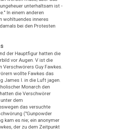
 ungeheuer unterhaltsam ist -
te." In einem anderen
in wohltuendes inneres
 damals bei den Protesten
es
d der Hauptfigur hatten die
bild vor Augen. V ist die
en Verschwörers Guy Fawkes.
örern wollte Fawkes das
 James I. in die Luft jagen.
atholischer Monarch den
hatten die Verschwörer
 unter dem
eswegen das versuchte
erschwörung ("Gunpowder
ng kam es nie; ein anonymer
Fawkes, der zu dem Zeitpunkt