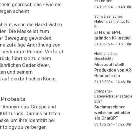
erkennen
heln gepresst, das - wie die
04.10.2024 - 10:48
Uhr
ergen scheint.
Schweizerisches
Nationales Institut für
heint, wenn die Hacktivisten
KI
en. Die Maske ist zum
ETH und EPFL
er Bewegung geworden.
gründen KI-Institut
04.10.2024 - 10:51
Uhr
ine zufällige Anordnung von
 bestimmte Person. Verfolgt
Hololens 2 ist
ück, führt sie zu einem
Geschichte
Microsoft stellt
jährlichen Gedenkfeier,
Produktion von AR
iken und seinem
Headsets ein
 auf den britischen König
04.10.2024 - 14:46
Uhr
Comparis-
Datenvertrauensstudi
 Protests
2024
er Anonymous-Gruppe und
Suchmaschinen
weiterhin beliebter
008 zurück. Damals nutzten
als ChatGPT
ke, um ihre Identität bei
03.10.2024 - 17:22
Uhr
ntology zu verbergen.