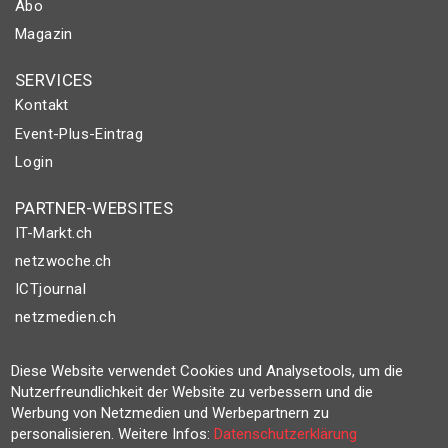
Abo
Magazin
SERVICES
Kontakt
Event-Plus-Eintrag
Login
PARTNER-WEBSITES
IT-Markt.ch
netzwoche.ch
ICTjournal
netzmedien.ch
© NETZMEDIEN AG 2026
Diese Website verwendet Cookies und Analysetools, um die
Impressum
Nutzerfreundlichkeit der Website zu verbessern und die
Werbung von Netzmedien und Werbepartnern zu
AGB
personalisieren. Weitere Infos:
Datenschutzerklärung
Nutzungsbestimmungen