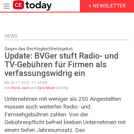
» NEWSLETTER
HEADER
MENU
Direkt
zum
Inhalt
NEWS
Gegen das Rechtsgleichheitsgebot
Update: BVGer stuft Radio- und
TV-Gebühren für Firmen als
verfassungswidrig ein
Mo 20.11.2023 - 17:04
Uhr
von
René Jaun
und
Sara Meier
und lha
Unternehmen mit weniger als 250 Angestellten
müssen auch weiterhin Radio- und
Fernsehgebühren zahlen. Von der
Gebührenpflicht befreit bleiben Unternehmen mit
einem tiefen Jahresumsatz. Das