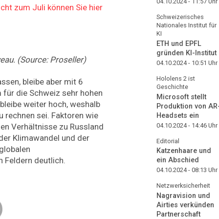
04.10.2024 - 11:57
Uhr
cht zum Juli können Sie hier
Schweizerisches
Nationales Institut für
KI
ETH und EPFL
gründen KI-Institut
eau. (Source: Proseller)
04.10.2024 - 10:51
Uhr
Hololens 2 ist
sen, bleibe aber mit 6
Geschichte
 für die Schweiz sehr hohen
Microsoft stellt
 bleibe weiter hoch, weshalb
Produktion von AR
u rechnen sei. Faktoren wie
Headsets ein
04.10.2024 - 14:46
Uhr
chen Verhältnisse zu Russland
 der Klimawandel und der
Editorial
 globalen
Katzenhaare und
Feldern deutlich.
ein Abschied
04.10.2024 - 08:13
Uhr
Netzwerksicherheit
Nagravision und
Airties verkünden
Partnerschaft