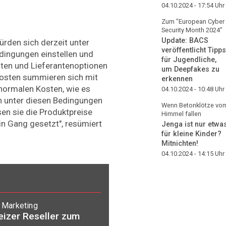
04.10.2024 - 17:54
Uhr
Zum "European Cyber
Security Month 2024"
Update: BACS
rden sich derzeit unter
veröffentlicht Tipps
ingungen einstellen und
für Jugendliche,
äten und Lieferantenoptionen
um Deepfakes zu
kosten summieren sich mit
erkennen
normalen Kosten, wie es
04.10.2024 - 10:48
Uhr
n unter diesen Bedingungen
Wenn Betonklötze vo
n sie die Produktpreise
Himmel fallen
 in Gang gesetzt", resümiert
Jenga ist nur etwa
für kleine Kinder?
Mitnichten!
04.10.2024 - 14:15
Uhr
d Marketing
izer Reseller zum