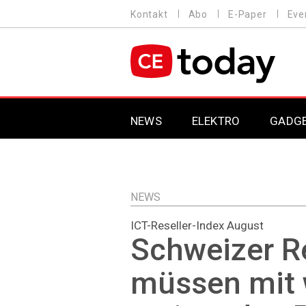
Direkt
Kontakt
Abo
E-Paper
Eve
HEADER
zum
MENU
Inhalt
MAIN NAVIGATION
NEWS
ELEKTRO
GADG
NEWS
ICT-Reseller-Index August
Schweizer Re
müssen mit 