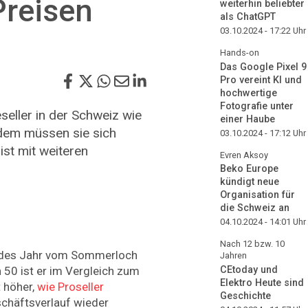
Preisen
weiterhin beliebter
als ChatGPT
03.10.2024 - 17:22
Uhr
Hands-on
Das Google Pixel 9
Pro vereint KI und
hochwertige
Fotografie unter
seller in der Schweiz wie
einer Haube
dem müssen sie sich
03.10.2024 - 17:12
Uhr
ist mit weiteren
Evren Aksoy
Beko Europe
kündigt neue
Organisation für
die Schweiz an
04.10.2024 - 14:01
Uhr
Nach 12 bzw. 10
jedes Jahr vom Sommerloch
Jahren
 50 ist er im Vergleich zum
CEtoday und
Elektro Heute sind
 höher,
wie Proseller
Geschichte
eschäftsverlauf wieder