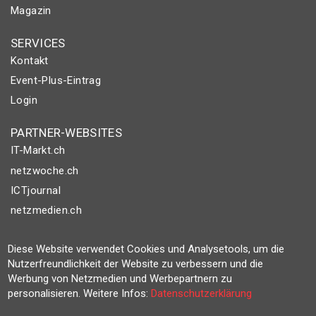
Magazin
SERVICES
Kontakt
Event-Plus-Eintrag
Login
PARTNER-WEBSITES
IT-Markt.ch
netzwoche.ch
ICTjournal
netzmedien.ch
© NETZMEDIEN AG 2026
Diese Website verwendet Cookies und Analysetools, um die
Impressum
Nutzerfreundlichkeit der Website zu verbessern und die
Werbung von Netzmedien und Werbepartnern zu
AGB
personalisieren. Weitere Infos:
Datenschutzerklärung
Nutzungsbestimmungen