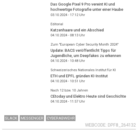
Das Google Pixel 9 Pro vereint KI und
hochwertige Fotografie unter einer Haube
03.10.2024 - 17:12
Uhr
Editorial
Katzenhaare und ein Abschied
04.10.2024 - 08:13
Uhr
Zum "European Cyber Security Month 2024"
Update: BACS veröffentlicht Tipps für
Jugendliche, um Deepfakes zu erkennen
04.10.2024 - 10:48
Uhr
Schweizerisches Nationales Institut für KI
ETH und EPFL gründen KI-Institut
04.10.2024 - 10:51
Uhr
Nach 12 bzw. 10 Jahren
CEtoday und Elektro Heute sind Geschichte
04.10.2024 - 11:57
Uhr
SLACK
MESSENGER
CYBERABWEHR
WEBCODE
DPF8_264132