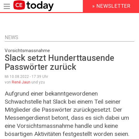
» NEWSLETTER
HEADER
MENU
Direkt
zum
Inhalt
NEWS
Vorsichtsmassnahme
Slack setzt Hunderttausende
Passwörter zurück
Mi 10.08.2022 - 17:39
Uhr
von
René Jaun
und yzu
Aufgrund einer bekanntgewordenen
Schwachstelle hat Slack bei einem Teil seiner
Mitglieder die Passwörter zurückgesetzt. Der
Messengerdienst betont, dass es sich dabei um
eine Vorsichtsmassnahme handle und keine
bösartigen Aktivitäten festgestellt worden seien.