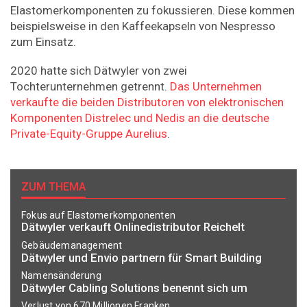
Elastomerkomponenten zu fokussieren. Diese kommen
beispielsweise in den Kaffeekapseln von Nespresso
zum Einsatz.
2020 hatte sich Dätwyler von zwei
Tochterunternehmen getrennt.
Das Unternehmen
verkaufte die beiden Distributoren von elektronischen
Komponenten Distrelec und Nedis an die deutsche
Private-Equity-Gruppe Aurelius
.
ZUM THEMA
Fokus auf Elastomerkomponenten
Dätwyler verkauft Onlinedistributor Reichelt
Gebäudemanagement
Dätwyler und Envio partnern für Smart Building
Namensänderung
Dätwyler Cabling Solutions benennt sich um
Verlust von 670 Millionen Franken