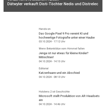
Dätwyler verkauft Disti-Töchter Nedis und Distrelec
Hands-on
Das Google Pixel 9 Pro vereint KI und
hochwertige Fotografie unter einer Haube
03.10.2024 - 17:12
Uhr
Wenn Betonklötze vom Himmel fallen
Jenga ist nur etwas für kleine Kinder?
Mitnichten!
04.10.2024 - 14:15
Uhr
Editorial
Katzenhaare und ein Abschied
04.10.2024 - 08:13
Uhr
Hololens 2 ist Geschichte
Microsoft stellt Produktion von AR-Headsets
ein
04.10.2024 - 14:46
Uhr