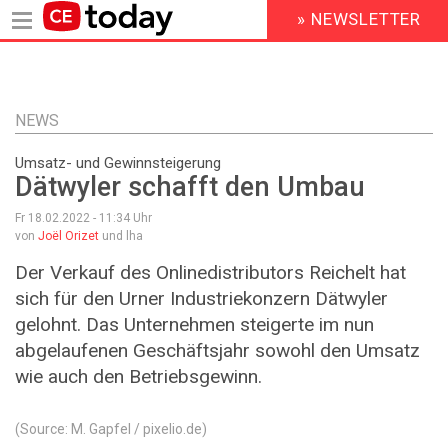
» NEWSLETTER
HEADER
MENU
Direkt
zum
Inhalt
NEWS
Umsatz- und Gewinnsteigerung
Dätwyler schafft den Umbau
Fr 18.02.2022 - 11:34
Uhr
von
Joël Orizet
und lha
Der Verkauf des Onlinedistributors Reichelt hat
sich für den Urner Industriekonzern Dätwyler
gelohnt. Das Unternehmen steigerte im nun
abgelaufenen Geschäftsjahr sowohl den Umsatz
wie auch den Betriebsgewinn.
(Source: M. Gapfel / pixelio.de)