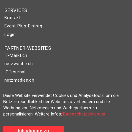
SERVICES
Kontakt
Event-Plus-Eintrag
Login
PARTNER-WEBSITES
IT-Markt.ch
netzwoche.ch
ICTjournal
netzmedien.ch
© NETZMEDIEN AG 2026
Diese Website verwendet Cookies und Analysetools, um die
Impressum
Nutzerfreundlichkeit der Website zu verbessern und die
Werbung von Netzmedien und Werbepartnern zu
AGB
personalisieren. Weitere Infos:
Datenschutzerklärung
Nutzungsbestimmungen
Datenschutzerklärung
Ich stimme zu