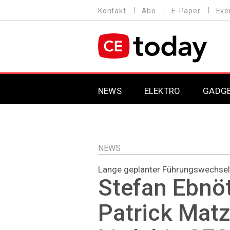
Direkt
Kontakt
Abo
E-Paper
Eve
HEADER
zum
MENU
Inhalt
MAIN NAVIGATION
NEWS
ELEKTRO
GADG
NEWS
Lange geplanter Führungswechsel
Stefan Ebnöt
Patrick Matz