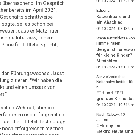
03.10.2024 - 17:22
Uhr
 überraschend. Im Gespräch
her bereits im April 2021,
Editorial
 Geschäfts schrittweise
Katzenhaare und
ein Abschied
sagte, sei es schon bei
04.10.2024 - 08:13
Uhr
gewesen, dass er Matzinger
ändige Interview, in dem
Wenn Betonklötze vo
Himmel fallen
läne für Littlebit spricht,
Jenga ist nur etwa
für kleine Kinder?
Mitnichten!
04.10.2024 - 14:15
Uhr
ür den Führungswechsel, lässt
Schweizerisches
lung zitieren. "Wir haben die
Nationales Institut für
kt und einen Umsatz von
KI
ETH und EPFL
rt."
gründen KI-Institut
04.10.2024 - 10:51
Uhr
isschen Wehmut, aber ich
 erfahrenen und erfolgreichen
Nach 12 bzw. 10
Jahren
 der die Littlebit Technology
CEtoday und
 - noch erfolgreicher machen
Elektro Heute sind