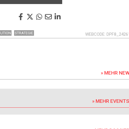
BUTION
STRATEGIE
WEBCODE
DPF8_2426
» MEHR NE
» MEHR EVENT