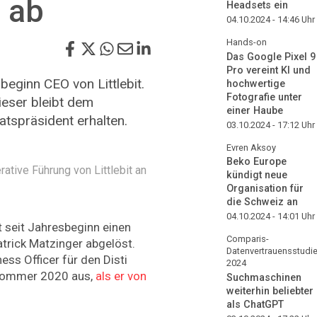
O ab
Headsets ein
04.10.2024 - 14:46
Uhr
Hands-on
Das Google Pixel 9
Pro vereint KI und
beginn CEO von Littlebit.
hochwertige
Fotografie unter
ieser bleibt dem
einer Haube
tspräsident erhalten.
03.10.2024 - 17:12
Uhr
Evren Aksoy
Beko Europe
rative Führung von Littlebit an
kündigt neue
Organisation für
die Schweiz an
04.10.2024 - 14:01
Uhr
at seit Jahresbeginn einen
Comparis-
trick Matzinger abgelöst.
Datenvertrauensstudi
ess Officer für den Disti
2024
t Sommer 2020 aus,
als er von
Suchmaschinen
weiterhin beliebter
als ChatGPT