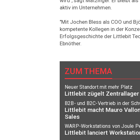
wird", sagt Matzinger. Er bleibt a
aktiv im Unternehmen.
"Mit Jochen Bless als COO und Bjö
kompetente Kollegen in der Konzer
Erfolgsgeschichte der Littlebit T
Ebnöther.
ZUM THEMA
Neuer Standort mit mehr Platz
Littlebit zügelt Zentrallager
B2B- und B2C-Vertrieb in der Sc
Littlebit macht Mauro Vallon
Sales
WARP-Workstations von Joule P
Littlebit lanciert Workstati