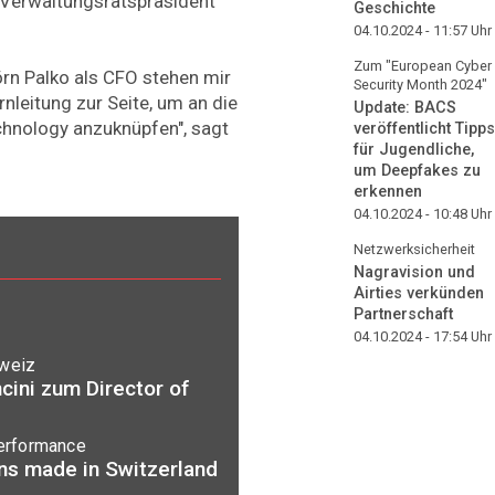
ls Verwaltungsratspräsident
Geschichte
04.10.2024 - 11:57
Uhr
Zum "European Cyber
rn Palko als CFO stehen mir
Security Month 2024"
nleitung zur Seite, um an die
Update: BACS
echnology anzuknüpfen", sagt
veröffentlicht Tipps
für Jugendliche,
um Deepfakes zu
erkennen
04.10.2024 - 10:48
Uhr
Netzwerksicherheit
Nagravision und
Airties verkünden
Partnerschaft
04.10.2024 - 17:54
Uhr
hweiz
cini zum Director of
erformance
ons made in Switzerland