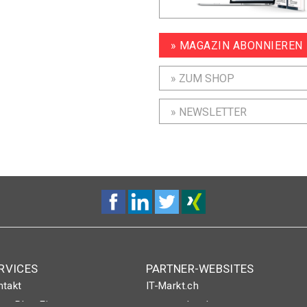
» MAGAZIN ABONNIEREN
» ZUM SHOP
» NEWSLETTER
RVICES
PARTNER-WEBSITES
ntakt
IT-Markt.ch
nt-Plus-Eintrag
netzwoche.ch