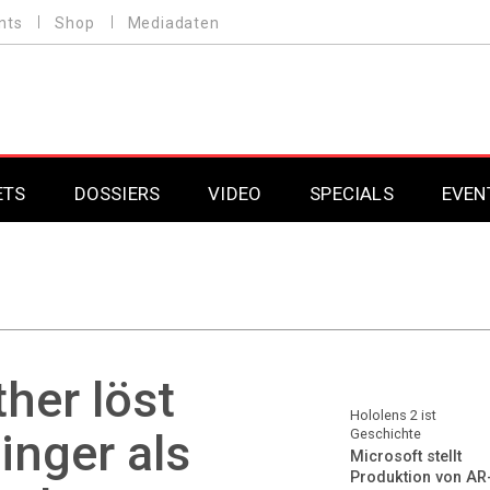
nts
Shop
Mediadaten
ETS
DOSSIERS
VIDEO
SPECIALS
EVEN
Mobilfunk
Professional AV & 
Gaming
Professional AV & 
Smarthome
Professional AV & 
her löst
DAB+
Professional AV & 
Hololens 2 ist
inger als
Geschichte
Microsoft stellt
Professional AV & 
Produktion von AR