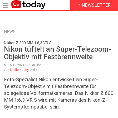
» NEWSLETTER
HEADER
MENU
Direkt
zum
Inhalt
NEWS
Nikkor Z 800 MM 1:6,3 VR S
Nikon tüftelt an Super-Telezoom-
Objektiv mit Festbrennweite
Mi 15.12.2021 - 16:40
Uhr
von
Leslie Haeny
und san
Foto-Spezialist Nikon entwickelt ein Super-
Telezoom-Objektiv mit Festbrennweite für
spiegellose Vollformatkameras. Das Nikkor Z 800
MM 1:6,3 VR S wird mit Kameras des Nikon-Z-
Systems kompatibel sein.