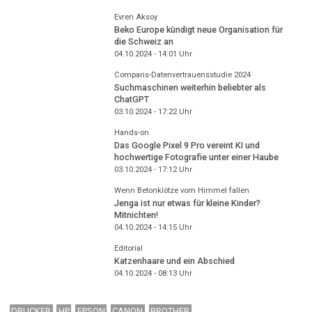
Evren Aksoy
Beko Europe kündigt neue Organisation für
die Schweiz an
04.10.2024 - 14:01
Uhr
Comparis-Datenvertrauensstudie 2024
Suchmaschinen weiterhin beliebter als
ChatGPT
03.10.2024 - 17:22
Uhr
Hands-on
Das Google Pixel 9 Pro vereint KI und
hochwertige Fotografie unter einer Haube
03.10.2024 - 17:12
Uhr
Wenn Betonklötze vom Himmel fallen
Jenga ist nur etwas für kleine Kinder?
Mitnichten!
04.10.2024 - 14:15
Uhr
Editorial
Katzenhaare und ein Abschied
04.10.2024 - 08:13
Uhr
DRUCKER
HP
EPSON
CANON
BROTHER